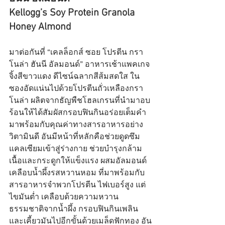
Kellogg’s Soy Protein Granola 
Honey Almond
มาต่อกันที่ “เคลล็อกส์ ซอย โปรตีน กรา
โนล่า ฮันนี อัลมอนด์” อาหารเช้าแพคเกจ
จิ้งสีขาวแดง ดีไซน์ฉลากสีส้มสดใส ใน
ซองอัดแน่นไปด้วยโปรตีนถั่วเหลืองกรา
โนล่า ผลิตจากธัญพืชโฮลเกรนที่นำมาอบ
ร้อนให้ได้สัมผัสกรอบฟินกินอร่อยเต็มคำ 
มาพร้อมกับคุณค่าทางสารอาหารอย่าง
วิตามินดี อันมีหน้าที่หลักคือช่วยดูดซึม
แคลเซียมเข้าสู่ร่างกาย ช่วยบำรุงกล้าม
เนื้อและกระดูกให้แข็งแรง ผสมอัลมอนด์
เคลือบน้ำผึ้งรสหวานหอม ที่มาพร้อมกับ
สารอาหารจำพวกโปรตีน ไฟเบอร์สูง แต่
ไขมันต่ำ เคลือบด้วยความหวาน
ธรรมชาติจากน้ำผึ้ง กรอบฟินกินเพลิน 
และเคี้ยวมันไปอีกขั้นด้วยเมล็ดฟักทอง อัน