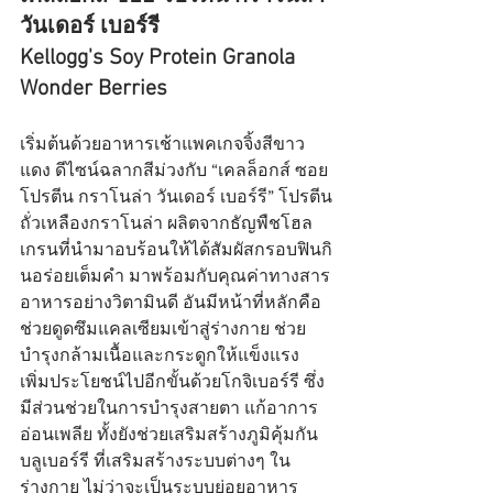
วันเดอร์ เบอร์รี
Kellogg's Soy Protein Granola 
Wonder Berries
เริ่มต้นด้วยอาหารเช้าแพคเกจจิ้งสีขาว
แดง ดีไซน์ฉลากสีม่วงกับ “เคลล็อกส์ ซอย 
โปรตีน กราโนล่า วันเดอร์ เบอร์รี” โปรตีน
ถั่วเหลืองกราโนล่า ผลิตจากธัญพืชโฮล
เกรนที่นำมาอบร้อนให้ได้สัมผัสกรอบฟินกิ
นอร่อยเต็มคำ มาพร้อมกับคุณค่าทางสาร
อาหารอย่างวิตามินดี อันมีหน้าที่หลักคือ
ช่วยดูดซึมแคลเซียมเข้าสู่ร่างกาย ช่วย
บำรุงกล้ามเนื้อและกระดูกให้แข็งแรง 
เพิ่มประโยชน์ไปอีกขั้นด้วยโกจิเบอร์รี ซึ่ง
มีส่วนช่วยในการบำรุงสายตา แก้อาการ
อ่อนเพลีย ทั้งยังช่วยเสริมสร้างภูมิคุ้มกัน 
บลูเบอร์รี ที่เสริมสร้างระบบต่างๆ ใน
ร่างกาย ไม่ว่าจะเป็นระบบย่อยอาหาร 