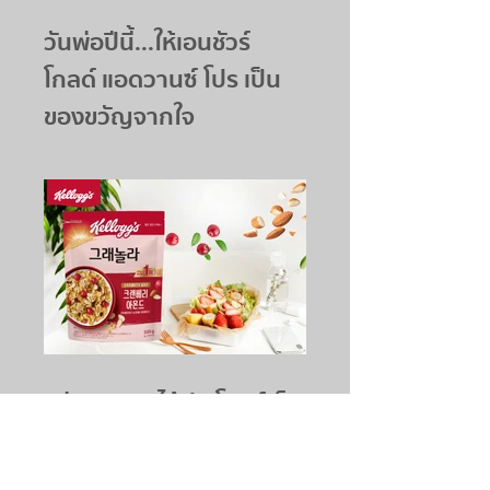
วันพ่อปีนี้...ให้เอนชัวร์
โกลด์ แอดวานซ์ โปร เป็น
ของขวัญจากใจ
อร่อยเพลิน ได้ประโยชน์เต็ม
คำกับ Kellogg’s
Cranberry Almond