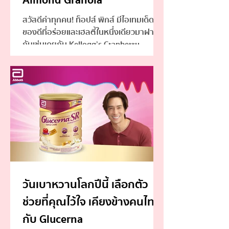
Almond Granola
สวัสดีค่าทุกคน! ท็อปส์ พิกส์ มีไอเทมเด็ด
ของดีที่อร่อยและเฮลตี้ในหนึ่งเดียวมาฝาก
กันเช่นเคยกับ Kellogg’s Cranberry
Almond Granola
วันเบาหวานโลกปีนี้ เลือกตัว
ช่วยที่คุณไว้ใจ เคียงข้างคนไทย
กับ Glucerna