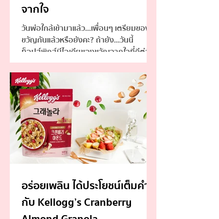
จากใจ
วันพ่อใกล้เข้ามาแล้ว...เพื่อนๆ เตรียมของ
ขวัญกันแล้วหรือยังคะ? ถ้ายัง...วันนี้
ท็อปส์พิกส์มีไอเดียของขวัญจากใจที่ดีต่อ
สุขภาพคุณพ่อมาฝากกันค่ะ
อร่อยเพลิน ได้ประโยชน์เต็มคำ
กับ Kellogg’s Cranberry