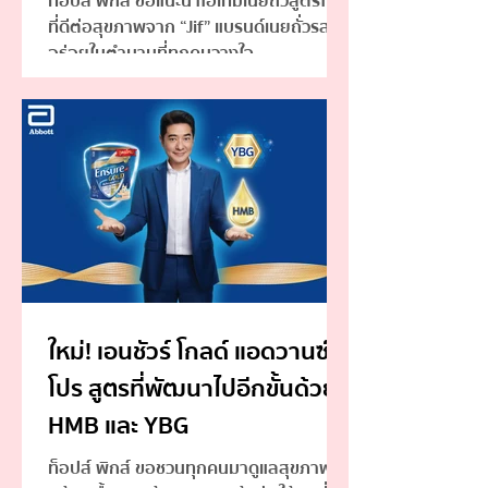
ท็อปส์ พิกส์ ขอแนะนำไอเทมเนยถั่วสูตรใหม่
ที่ดีต่อสุขภาพจาก “Jif” แบรนด์เนยถั่วรส
อร่อยในตำนานที่ทุกคนวางใจ
ใหม่! เอนชัวร์ โกลด์ แอดวานซ์
โปร สูตรที่พัฒนาไปอีกขั้นด้วย
HMB และ YBG
ท็อปส์ พิกส์ ขอชวนทุกคนมาดูแลสุขภาพ