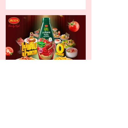
โรซ่าไลโคปีน ทำเกิน
นนนนนนนนนเรื่องซอสมะเขือ
เทศ
พุ่งตัวมาช็อปเลย! ที่ท็อปส์ทุกแพลตฟอร์ม
เพราะวันนี้ท็อปส์ พิกส์มีโปรโมชั่นพิเศษจาก
โรซ่า ไลโคปีน ทำเกินเรื่องซอสมะเขือเทศ