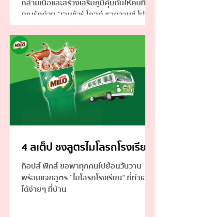
กล้ามเนื้อและสร้างเสริมภูมิคุ้มกันให้คนที่
คุณรักด้วย “เอนชัวร์ โกลด์ แอดวานซ์ โปร”
4 สเต็ป ชงสูตรไมโลรถโรงเรียน
ท็อปส์ พิกส์ ขอพาทุกคนไปย้อนวันวาน
พร้อมแจกสูตร “ไมโลรถโรงเรียน” ที่ทำเอง
ได้ง่ายๆ ที่บ้าน