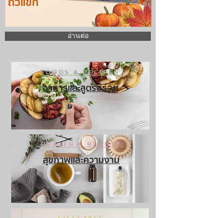
อ่านต่อ
FOODS & RECIPES
อาหารและสูตรอร่อย
HEALTH & BEAUTY
สุขภาพและความงาม