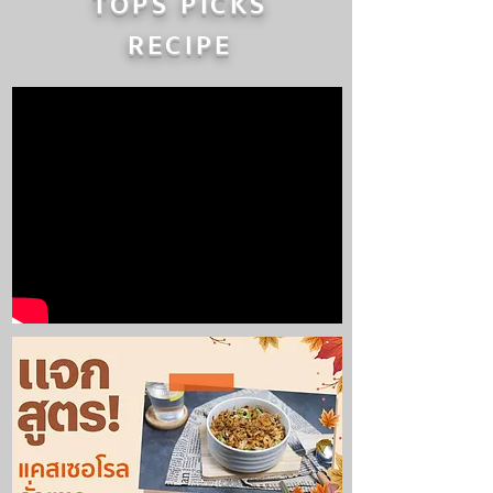
TOPS PICKS
RECIPE