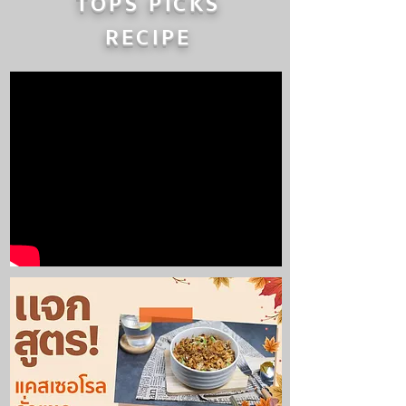
TOPS PICKS
RECIPE