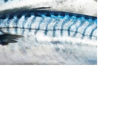
ท็อปส์ ท้องถิ่น