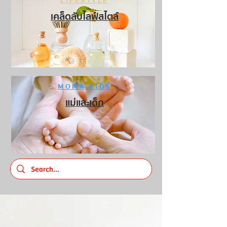
LIFESTYLE
เคล็ดลับไลฟ์สไตล์
MOM& KIDS
แม่และเด็ก