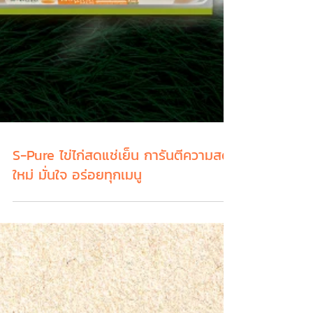
S-Pure ไข่ไก่สดแช่เย็น การันตีความสด
ใหม่ มั่นใจ อร่อยทุกเมนู