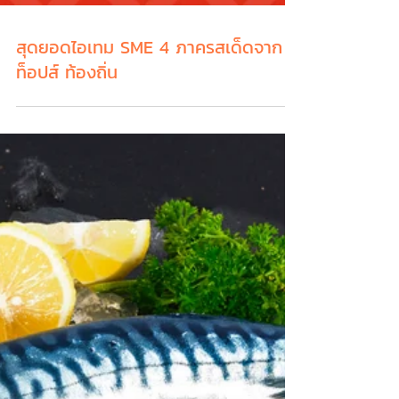
สุดยอดไอเทม SME 4 ภาครสเด็ดจาก