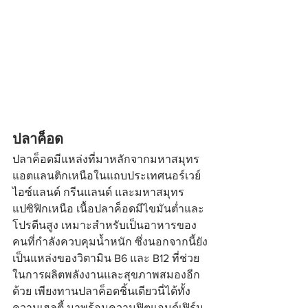
ปลาค็อด
ปลาค็อดมีแหล่งที่มาหลักจากมหาสมุทร
แอตแลนติกเหนือในแถบประเทศนอร์เวย์ 
ไอซ์แลนด์ กรีนแลนด์ และมหาสมุทร
แปซิฟิกเหนือ เนื้อปลาค็อดมีไขมันต่ำและ
โปรตีนสูง เหมาะสำหรับเป็นอาหารของ
คนที่กำลังควบคุมน้ำหนัก ซึ่งนอกจากนี้ยัง
เป็นแหล่งของวิตามิน B6 และ B12 ที่ช่วย
ในการผลิตพลังงานและสุขภาพสมองอีก
ด้วย เพียงทานปลาค็อดชิ้นเดียวนี่ได้ทั้ง
ความเฮลตี้ มาพร้อมความฟิตแอนด์เฟิร์ม