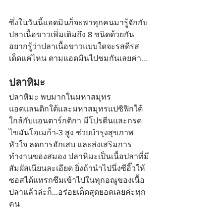
ซึ่งในวันนี้แอดมินก็จะพาทุกคนมารู้จักกับ
ปลาเนื้อขาวเพิ่มเติมถึง 8 ชนิดด้วยกัน 
อยากรู้ว่าปลาเนื้อขาวแบบใดจะรสดีรส
เด็ดแค่ไหน ตามแอดมินไปชมกันเลยค่า...
ปลาหิมะ
ปลาหิมะ พบมากในมหาสมุทร
แอตแลนติกใต้และมหาสมุทรแปซิฟิกใต้ 
ใกล้กับแอนตาร์กติกา มีโปรตีนและกรด
ไขมันโอเมก้า-3 สูง ช่วยบำรุงสุขภาพ
หัวใจ ลดการอักเสบ และส่งเสริมการ
ทำงานของสมอง ปลาหิมะเป็นเนื้อปลาที่มี
สัมผัสเนียนละเอียด ยิ่งถ้านำไปนึ่งซีอิ๊วให้
ซอสได้แทรกซึมเข้าไปในทุกอณูของเนื้อ
ปลาแล้วล่ะก็...อร่อยเด็ดสุดยอดเลยค่ะทุก
คน