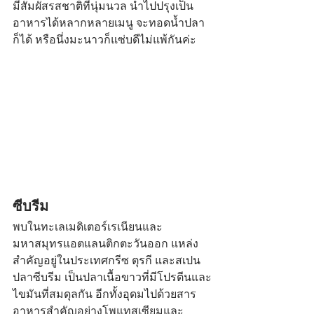
มีสัมผัสรสชาติที่นุ่มนวล นำไปปรุงเป็น
อาหารได้หลากหลายเมนู จะทอดน้ำปลา
ก็ได้ หรือนึ่งมะนาวก็แซ่บดีไม่แพ้กันค่ะ
ซีบรีม
พบในทะเลเมดิเตอร์เรเนียนและ
มหาสมุทรแอตแลนติกตะวันออก แหล่ง
สำคัญอยู่ในประเทศกรีซ ตุรกี และสเปน 
ปลาซีบรีม เป็นปลาเนื้อขาวที่มีโปรตีนและ
ไขมันที่สมดุลกัน อีกทั้งอุดมไปด้วยสาร
อาหารสำคัญอย่างโพแทสเซียมและ