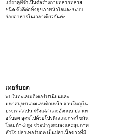
แร่ธาตุที่จำเป็นต่อร่างกายหลากหลาย
ชนิด ซึ่งดีต่อทั้งสุขภาพหัวใจและระบบ
ย่อยอาหารในเวลาเดียวกันค่ะ
เทอร์บอต
พบในทะเลเมดิเตอร์เรเนียนและ
มหาสมุทรแอตแลนติกเหนือ ส่วนใหญ่ใน
ประเทศสเปน ฝรั่งเศส และอังกฤษ ปลาเท
อร์บอต อุดมไปด้วยโปรตีนและกรดไขมัน
โอเมก้า-3 สูง ช่วยบำรุงสมองและสุขภาพ
หัวใจ ปลาเทอร์บอต เป็นปลาเนื้อขาวที่มี