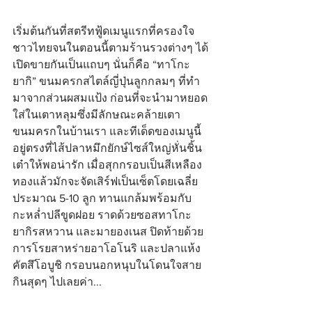
เริ่มต้นกันที่สตรีทฟู้ดเมนูแรกที่ครองใจ
ชาวไทยจนในตอนนี้ตามร้านรวงต่างๆ ได้
เปิดขายกันเป็นแถบๆ นั่นก็คือ “ทาโกะ
ยากิ” ขนมครกสไตล์ญี่ปุ่นลูกกลมๆ ที่ทำ
มาจากส่วนผสมแป้ง ก่อนที่จะนำมาหยอด
ใส่ในเตาหลุมซึ่งมีลักษณะคล้ายเตา
ขนมครกในบ้านเรา และทีเด็ดของเมนูนี้
อยู่ตรงที่ไส้ปลาหมึกยักษ์ไซส์ใหญ่หั่นชิ้น
เต๋าให้พอน่ารัก เมื่อสุกกรอบเป็นสีเหลือง
ทองแล้วมักจะจัดเสิร์ฟเป็นเซ็ตโดยเฉลี่ย
ประมาณ 5-10 ลูก ทานแกล้มพร้อมกับ
กะหล่ำปลีขูดฝอย ราดด้วยซอสทาโกะ
ยากิรสหวาน และมายองเนส ปิดท้ายด้วย
การโรยสาหร่ายอาโอโนริ และปลาแห้ง
คัตสึโอบูชิ กรอบนอกหนุบในโดนใจสาย
กินสุดๆ ไปเลยค่า...