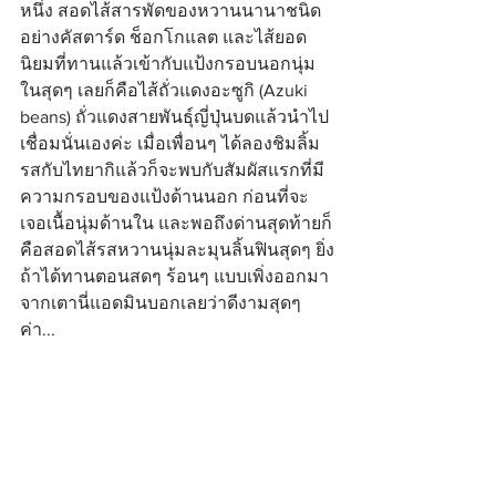
หนึ่ง สอดไส้สารพัดของหวานนานาชนิด
อย่างคัสตาร์ด ช็อกโกแลต และไส้ยอด
นิยมที่ทานแล้วเข้ากับแป้งกรอบนอกนุ่ม
ในสุดๆ เลยก็คือไส้ถั่วแดงอะซูกิ (Azuki 
beans) ถั่วแดงสายพันธุ์ญี่ปุ่นบดแล้วนำไป
เชื่อมนั่นเองค่ะ เมื่อเพื่อนๆ ได้ลองชิมลิ้ม
รสกับไทยากิแล้วก็จะพบกับสัมผัสแรกที่มี
ความกรอบของแป้งด้านนอก ก่อนที่จะ
เจอเนื้อนุ่มด้านใน และพอถึงด่านสุดท้ายก็
คือสอดไส้รสหวานนุ่มละมุนลิ้นฟินสุดๆ ยิ่ง
ถ้าได้ทานตอนสดๆ ร้อนๆ แบบเพิ่งออกมา
จากเตานี่แอดมินบอกเลยว่าดีงามสุดๆ 
ค่า...