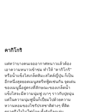
คากิโกริ
แต่ทว่าบางคนเจออากาศหนาวแล้วต้อง
เอาความหนาวเข้าข่ม ทำให้ “คากิโกริ” 
หรือน้ำแข็งไสเกล็ดหิมะสไตล์ญี่ปุ่น ก็เป็น
อีกหนึ่งสุดยอดเมนูสตรีทฟู้ดเช่นกัน จุดเด่น
ของเมนูนี้อยู่ตรงที่ลักษณะของเกล็ดน้ำ
แข็งไสจะมีความนุ่มฟู เบาๆ ราวกับปุยนุ่น 
แต่ในความนุ่มฟูนั้นก็เปี่ยมไปด้วยความ
หวานหอมของไซรัปรสชาติต่างๆ ที่ติด
ตราตรึงใจไม่ใช่น้อย ทั้งยังมีลูกเล่น