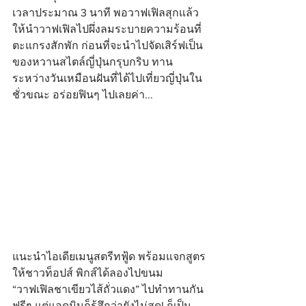
เวลาประมาณ 3 นาที พอวาฟเฟิลสุกแล้ว
ให้นำวาฟเฟิลไปผึ่งลมระบายความร้อนที่
ตะแกรงสักพัก ก่อนที่จะนำไปจัดเสิร์ฟเป็น
ของหวานสไตล์ญี่ปุ่นกรุบกริบ ทาน
ระหว่างวันเหมือนฝันที่ได้ไปเที่ยวญี่ปุ่นใน
ชั่วขณะ อร่อยฟินๆ ไปเลยค่า...
แนะนำไอเดียเมนูสตรีทฟู้ด พร้อมแจกสูตร
ให้ชาวท็อปส์ พิกส์ได้ลองไปขนม 
“วาฟเฟิลชาเขียวไส้ถั่วแดง” ไปทำทานกัน
ฟรีๆ แต่แอดมินก็รู้สึกว่ายังไม่สุด! ก็เป็น