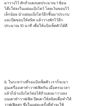
มาวางไว้ ตักถั่วแดงบดประมาณ 1 ช้อน
โต๊ะใส่ลงในแผ่นแป้งโดว์ โดยเว้นขอบไว้
เล็กน้อย นำแผ่นแป้งโดว์อีกชิ้นมาประกบ
และปิดขอบให้สนิท แล้ววางพักไว้อีก
ประมาณ 10 นาที เพื่อให้แป้งเซ็ตตัวได้ดี
6. ในระหว่างที่รอแป้งเซ็ตตัว เราก็จะมา
อุ่นเครื่องเตาทำวาฟเฟิลกัน เมื่อครบเวลา
แล้วก็นำแป้งโดว์ห่อไส้ถั่วแดงมาวางลง
บนเตาทำวาฟเฟิล ปิดเตาให้สนิทเพื่อทำให้
วาฟเฟิลสุก ซึ่งในแต่ละครั้งที่ทำจะใช้