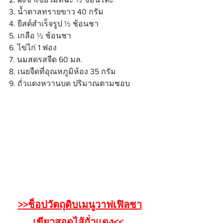
3. น้ำตาลทรายขาว 40 กรัม
4. ยีสต์สำเร็จรูป ½ ช้อนชา
5. เกลือ ½ ช้อนชา
6. ไข่ไก่ 1 ฟอง
7. นมสดรสจืด 60 มล.
8. เนยจืดที่อุณหภูมิห้อง 35 กรัม
9. ถั่วแดงหวานบด ปริมาณตามชอบ
>>ช็อปวัตถุดิบเมนูวาฟเฟิลชา
เขียวสอดไส้ถั่วแดง<<