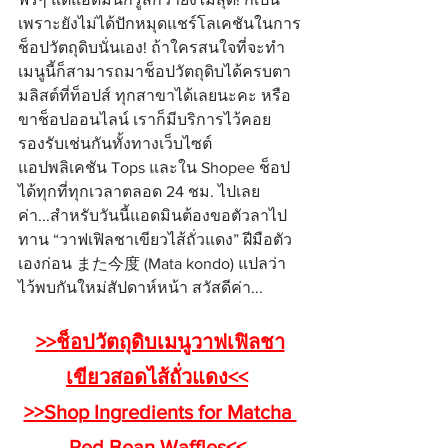
เพราะยังไม่ได้ปักหมุดแชร์โลเคชันในการ
ช็อปวัตถุดิบนั่นเอง! ถ้าใครสนใจที่จะทำ
เมนูนี้ก็สามารถมาช็อปวัตถุดิบได้ครบตา
มลิสต์ที่ท็อปส์ ทุกสาขาได้เลยนะคะ หรือ
ขาช็อปออนไลน์ เราก็มีบริการไว้คอย
รองรับเช่นกันทั้งทางเว็บไซต์ 
แอปพลิเคชัน Tops และใน Shopee ช็อป
ได้ทุกที่ทุกเวลาตลอด 24 ชม. ไปเลย
ค่า...สำหรับวันนี้แอดมินต้องขอตัวลาไป
ทาน “วาฟเฟิลชาเขียวไส้ถั่วแดง” ฝีมือตัว
เองก่อน また今度 (Mata kondo) แปลว่า
ไว้พบกันใหม่สัปดาห์หน้า สวัสดีค่า...
>>ช็อปวัตถุดิบเมนูวาฟเฟิลชา
เขียวสอดไส้ถั่วแดง<<
>>Shop Ingredients for Matcha 
Red Bean Waffles<<