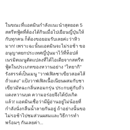
ในขณะที่แอดมินกำลังแนะนำสุดยอด 5 
สตรีทฟู้ดที่ต้องได้กินเมื่อไปเยือนญี่ปุ่นให้
กับทุกคน ก็ต้องขอยอมรับเลยค่ะว่าหิว
มาก! เพราะฉะนั้นแอดมินจะไม่รอช้า ขอ
อนุญาตยกประเทศญี่ปุ่นมาไว้ที่ท็อปส์ 
เนรมิตเมนูดัดแปลงที่ได้ไอเดียจากสตรีท
ฟู้ดในประเภทของหวานอย่าง “ไทยากิ” 
รังสรรค์เป็นเมนู “วาฟเฟิลชาเขียวสอดไส้
ถั่วแดง” แป้งวาฟเฟิลเนื้อเนียนผสมกับชา
เขียวมัทฉะกลิ่นหอมกรุ่น ประกบคู่กับถั่ว
แดงหวานบด ความอร่อยจึงได้บังเกิด
แล้ว! แอดมินเชื่อว่ามีผู้อ่านอยู่ไม่น้อยที่
กำลังนั่งกลืนน้ำลายกันอยู่ ถ้าอย่างนั้นขอ
ไม่รอช้าไปชมส่วนผสมและวิธีการทำ
พร้อมๆ กันเลยค่า...