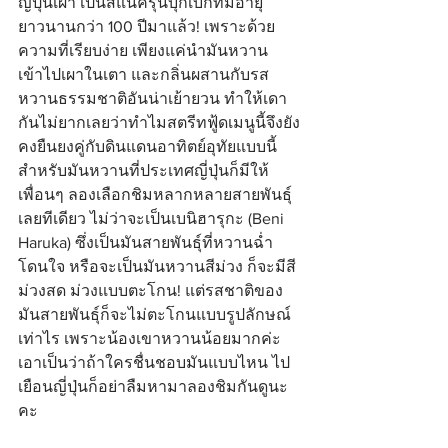
ญี่ปุ่นเผา เป็นสแน็ครุ่นบุกเบิกที่มีอายุ
ยาวนานกว่า 100 ปีมาแล้ว! เพราะด้วย
ความที่เรียบง่าย เพียงแค่นำมันหวาน
เข้าไปเผาในเตา และกลิ่นผสานกับรส
หวานธรรมชาติอันน่าเย้ายวน ทำให้เดา
กันไม่ยากเลยว่าทำไมสตรีทฟู้ดเมนูนี้จึงยัง
คงยืนยงคู่กับดินแดนอาทิตย์อุทัยแบบนี้ 
สำหรับมันหวานที่ประเทศญี่ปุ่นก็มีให้
เพื่อนๆ ลองเลือกชิมหลากหลายสายพันธุ์
เลยทีเดียว ไม่ว่าจะเป็นเบนิฮารุกะ (Beni 
Haruka) ซึ่งเป็นมันสายพันธุ์ที่หวานฉ่ำ
โดนใจ หรือจะเป็นมันหวานสีม่วง ก็จะมีสี
ม่วงสด ม่วงแบบตะโกน! แต่รสชาติของ
มันสายพันธุ์ก็จะไม่ตะโกนแบบรูปลักษณ์
เท่าไร เพราะน้องเขาหวานน้อยมากค่ะ 
เอาเป็นว่าถ้าใครชื่นชอบมันแบบไหน ไป
เยือนญี่ปุ่นก็อย่าลืมหามาลองชิมกันดูนะ
คะ