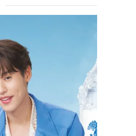
ใหม่! DOVE Amino Bond Repair เชื่อม
พันธะแกนผม ให้กลับมาแข็งแรงอีกครั้ง