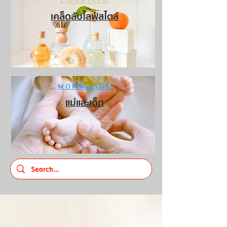
LIFESTYLE
เคล็ดลับไลฟ์สไตล์
MOM& KIDS
แม่และเด็ก