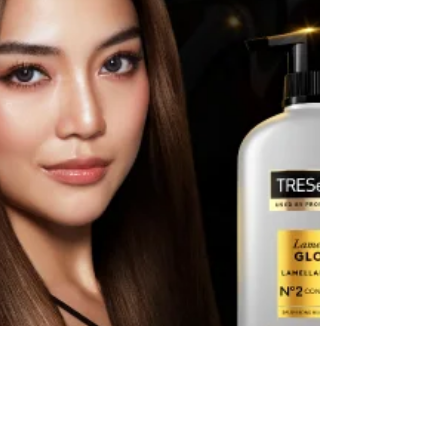
ป่ะ?"