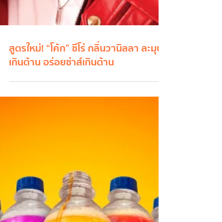
สูตรใหม่! “โค้ก” ซีโร่ กลิ่นวานิลลา ละมุน
เกินต้าน อร่อยซ่าส์เกินต้าน