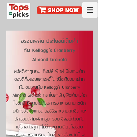
อร่อยเพลิน ประโยชน์เต็มคำ
กับ Kellogg’s Cranberry
Almond Granola
สวัสดีค่าทุกคน! ท็อปส์ พิกส์ มีไอเทมเด็ด
ของดีที่อร่อยและเฮลตี้ในหนึ่งเดียวมาฝาก
กันเช่นเคยกับ Kellogg’s Cranberry
Almond Granola กราโนล่าธัญพืชเต็มเมล็ด
ไม่ขัดสี ที่อุดมไปด้วยสารอาหารนานาชนิด
ผนึกรวมกับแครนเบอร์รีรสหวานสดชื่น และ
อัลมอนด์สัมผัสกรุบกรอบ ซึ่งอยู่ด้วยกัน
แล้วลงตัวสุดๆ ไม่ว่าจะทานเดี่ยวก็อร่อย
สะดวก หรือเตรียมเป็นอาหารมื้อหลักก็เพ