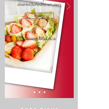
อร์เฟคและอิ่มท้องได้ง่ายๆ เลยค่ะ
อ่านต่อ
อาหารและสูตรอาหาร