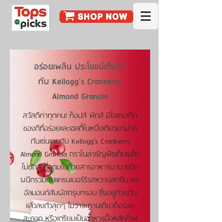
อร่อยเพลิน ประโยชน์เต็มคำ
กับ Kellogg’s Cranberry
Almond Granola
สวัสดีค่าทุกคน! ท็อปส์ พิกส์ มีไอเทมเด็ด
ของดีที่อร่อยและเฮลตี้ในหนึ่งเดียวมาฝาก
กันเช่นเคยกับ Kellogg’s Cranberry
Almond Granola กราโนล่าธัญพืชเต็มเมล็ด
ไม่ขัดสี ที่อุดมไปด้วยสารอาหารนานาชนิด
ผนึกรวมกับแครนเบอร์รีรสหวานสดชื่น และ
อัลมอนด์สัมผัสกรุบกรอบ ซึ่งอยู่ด้วยกัน
แล้วลงตัวสุดๆ ไม่ว่าจะทานเดี่ยวก็อร่อย
สะดวก หรือเตรียมเป็นอาหารมื้อหลักก็เพ