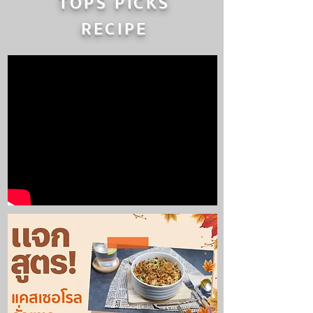
TOPS PICKS
RECIPE