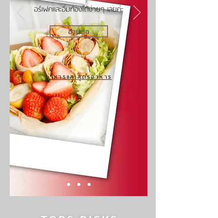
อร์เฟคและอิ่มท้องได้ง่ายๆ เลยค่ะ
อ่านต่อ
อาหารและสูตรอาหาร