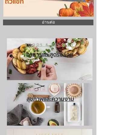
อ่านต่อ
FOODS & RECIPES
อาหารและสูตรอร่อย
HEALTH & BEAUTY
สุขภาพและความงาม