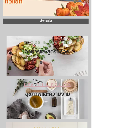
อ่านต่อ
FOODS & RECIPES
อาหารและสูตรอร่อย
HEALTH & BEAUTY
สุขภาพและความงาม