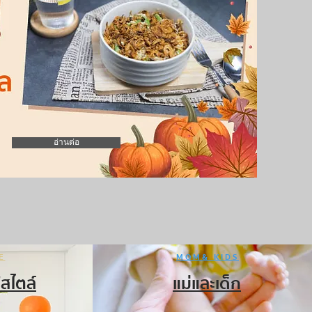
อ่านต่อ
E
MOM& KIDS
์สไตล์
แม่และเด็ก