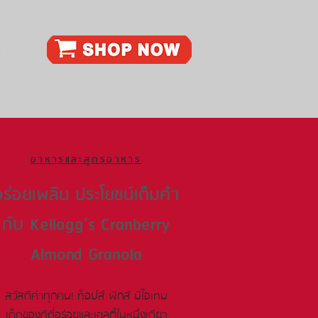
ก
อาหารและสูตรอาหาร
อร่อยเพลิน ประโยชน์เต็มคำ
กับ Kellogg’s Cranberry
Almond Granola
สวัสดีค่าทุกคน! ท็อปส์ พิกส์ มีไอเทม
เด็ดของดีที่อร่อยและเฮลตี้ในหนึ่งเดียว