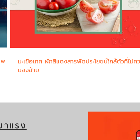
ภาพ
มะเขือเทศ ผักสีแดงสารพัดประโยชน์ใกล้ตัวที่ไม่ค
มองข้าม
มาแรง