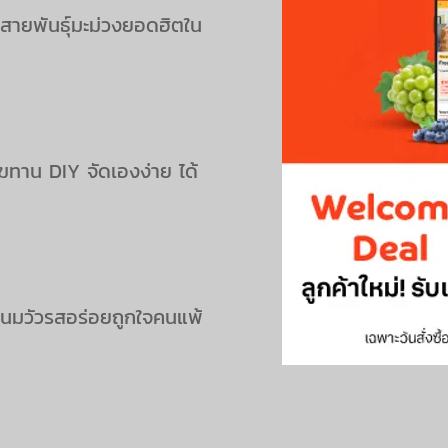
6 สายพันธุ์มะม่วงยอดฮิตใน
งฆทาน DIY จัดเองง่าย ได้
ไร้นมวัวรสอร่อยถูกใจคนแพ้