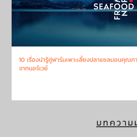
10 เรื่องน่ารู้คู่ฟาร์มเพาะเลี้ยงปลาแซลมอนคุณ
จากนอร์เวย์
บทความ