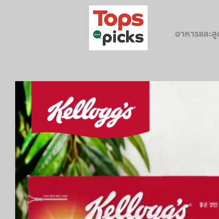
อาหารและส