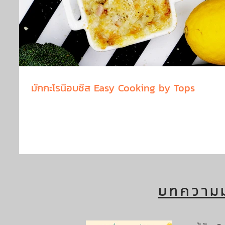
มักกะโรนีอบชีส Easy Cooking by Tops
บทความ