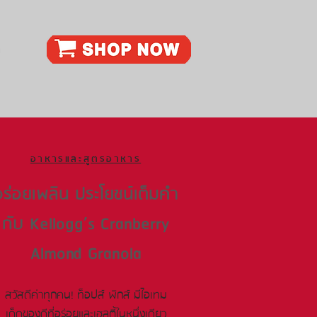
ก
อาหารและสูตรอาหาร
อร่อยเพลิน ประโยชน์เต็มคำ
กับ Kellogg’s Cranberry
Almond Granola
สวัสดีค่าทุกคน! ท็อปส์ พิกส์ มีไอเทม
เด็ดของดีที่อร่อยและเฮลตี้ในหนึ่งเดียว