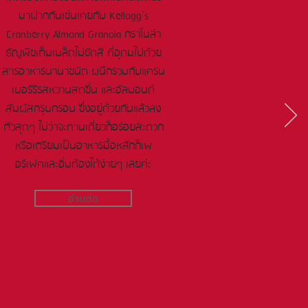
มาฝากกันเช่นเคยกับ Kellogg’s
Cranberry Almond Granola กราโนล่า
ธัญพืชเต็มเมล็ดไม่ขัดสี ที่อุดมไปด้วย
สารอาหารนานาชนิด ผนึกรวมกับแครน
เบอร์รีรสหวานสดชื่น และอัลมอนด์
สัมผัสกรุบกรอบ ซึ่งอยู่ด้วยกันแล้วลง
ตัวสุดๆ ไม่ว่าจะทานเดี่ยวก็อร่อยสะดวก
หรือเตรียมเป็นอาหารมื้อหลักก็เพ
อร์เฟคและอิ่มท้องได้ง่ายๆ เลยค่ะ
อ่านต่อ