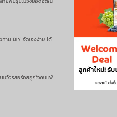
6 สายพันธุ์มะม่วงยอดฮิตใน
งฆทาน DIY จัดเองง่าย ได้
ไร้นมวัวรสอร่อยถูกใจคนแพ้