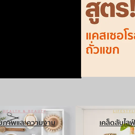
HEALTH & BEAUTY
LIFESTYL
ุขภาพและความงาม
เคล็ดลับไลฟ