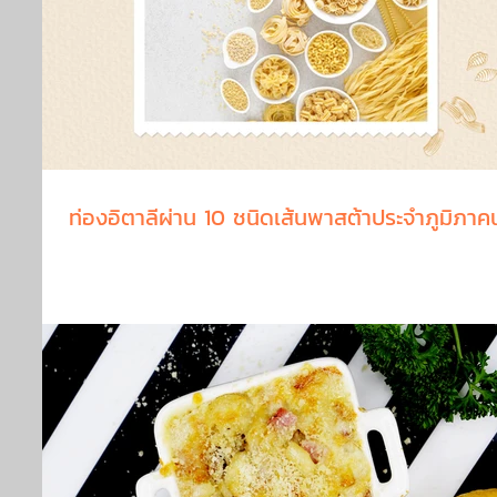
ท่องอิตาลีผ่าน 10 ชนิดเส้นพาสต้าประจำภูมิภาคน่