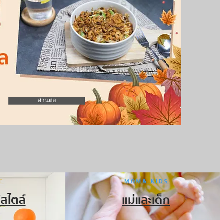
อ่านต่อ
E
MOM& KIDS
์สไตล์
แม่และเด็ก