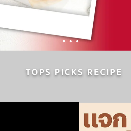
TOPS PICKS RECIPE