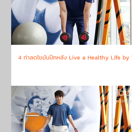
4 ท่าลดไขมันปีกหลัง Live a Healthy Life by