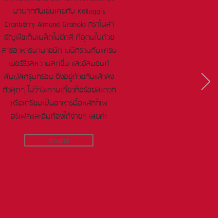
มาฝากกันเช่นเคยกับ Kellogg’s
Cranberry Almond Granola กราโนล่า
ธัญพืชเต็มเมล็ดไม่ขัดสี ที่อุดมไปด้วย
สารอาหารนานาชนิด ผนึกรวมกับแครน
เบอร์รีรสหวานสดชื่น และอัลมอนด์
สัมผัสกรุบกรอบ ซึ่งอยู่ด้วยกันแล้วลง
ตัวสุดๆ ไม่ว่าจะทานเดี่ยวก็อร่อยสะดวก
หรือเตรียมเป็นอาหารมื้อหลักก็เพ
อร์เฟคและอิ่มท้องได้ง่ายๆ เลยค่ะ
อ่านต่อ