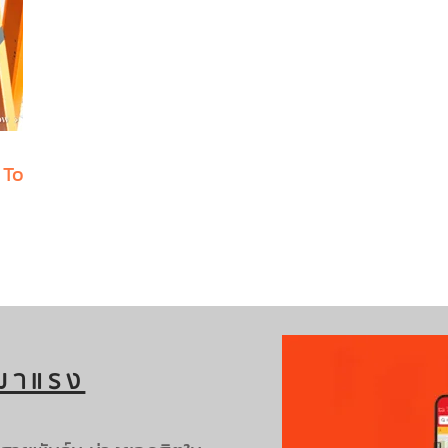
y Tops
มาแรง