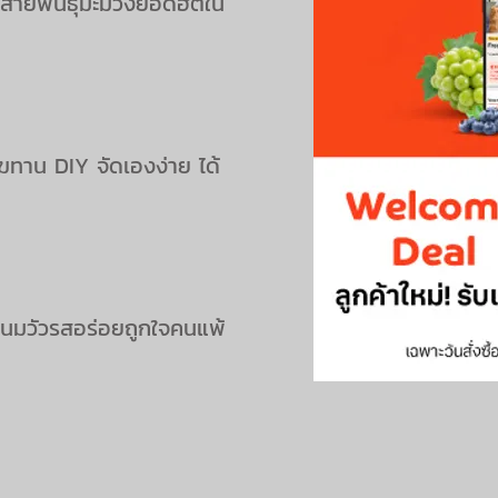
6 สายพันธุ์มะม่วงยอดฮิตใน
งฆทาน DIY จัดเองง่าย ได้
ไร้นมวัวรสอร่อยถูกใจคนแพ้