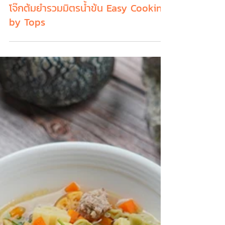
โจ๊กต้มยำรวมมิตรน้ำข้น Easy Cooking
by Tops