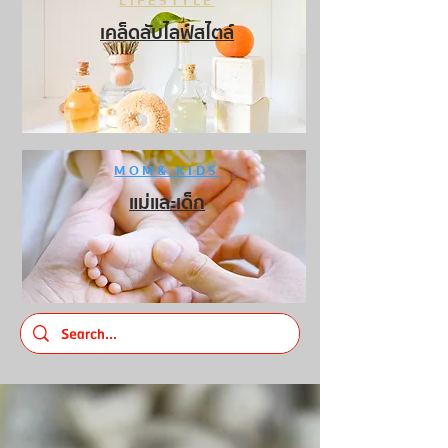
LIFESTYLE
เคล็ดลับไลฟ์สไตล์
MOM& KIDS
แม่และเด็ก