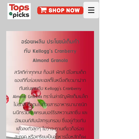
อร่อยเพลิน ประโยชน์เต็มคำ
กับ Kellogg’s Cranberry
Almond Granola
สวัสดีค่าทุกคน! ท็อปส์ พิกส์ มีไอเทมเด็ด
ของดีที่อร่อยและเฮลตี้ในหนึ่งเดียวมาฝาก
กันเช่นเคยกับ Kellogg’s Cranberry
Almond Granola กราโนล่าธัญพืชเต็มเมล็ด
ไม่ขัดสี ที่อุดมไปด้วยสารอาหารนานาชนิด
ผนึกรวมกับแครนเบอร์รีรสหวานสดชื่น และ
อัลมอนด์สัมผัสกรุบกรอบ ซึ่งอยู่ด้วยกัน
แล้วลงตัวสุดๆ ไม่ว่าจะทานเดี่ยวก็อร่อย
สะดวก หรือเตรียมเป็นอาหารมื้อหลักก็เพ