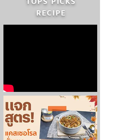
TOPS PICKS
RECIPE