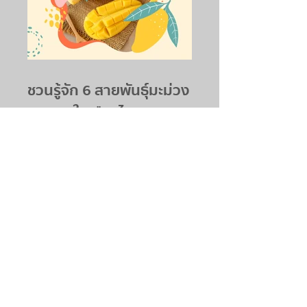
ชวนรู้จัก 6 สายพันธุ์มะม่วง
ยอดฮิตในเมืองไทย