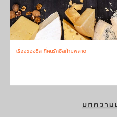
เรื่องของชีส ที่คนรักชีสห้ามพลาด
บทความ