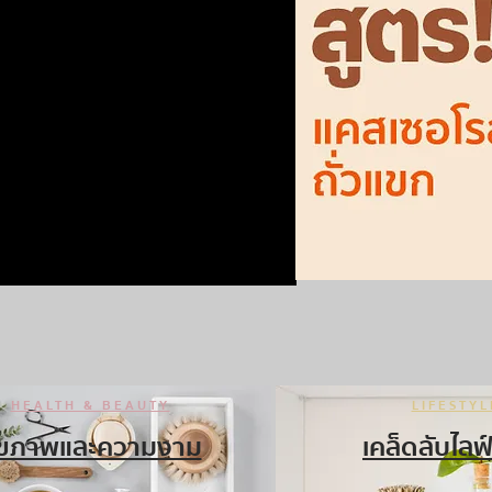
HEALTH & BEAUTY
LIFESTYL
ุขภาพและความงาม
เคล็ดลับไลฟ