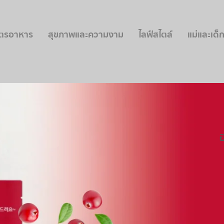
ูตรอาหาร
สุขภาพและความงาม
ไลฟ์สไตล์
แม่และเด็