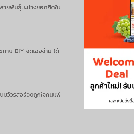
6 สายพันธุ์มะม่วงยอดฮิตใน
งฆทาน DIY จัดเองง่าย ได้
ไร้นมวัวรสอร่อยถูกใจคนแพ้