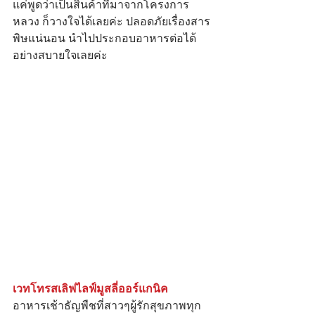
แค่พูดว่าเป็นสินค้าที่มาจากโครงการ
หลวง ก็วางใจได้เลยค่ะ ปลอดภัยเรื่องสาร
พิษแน่นอน นําไปประกอบอาหารต่อได้
อย่างสบายใจเลยค่ะ
เวทโทรสเลิฟไลฟ์มูสลี่ออร์แกนิค
อาหารเช้าธัญพืชที่สาวๆผู้รักสุขภาพทุก