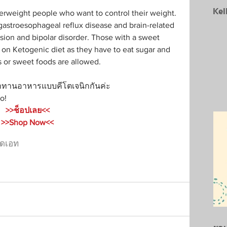
Kel
overweight people who want to control their weight. 
 gastroesophageal reflux disease and brain-related 
sion and bipolar disorder. Those with a sweet 
ks on Ketogenic diet as they have to eat sugar and 
es or sweet foods are allowed.
มาทานอาหารแบบคีโตเจนิกกันค่ะ
to!
>>ช็อปเลย<<
>>Shop Now<<
ดเอท