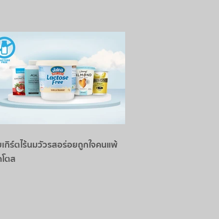
ยเกิร์ตไร้นมวัวรสอร่อยถูกใจคนแพ้
คโตส