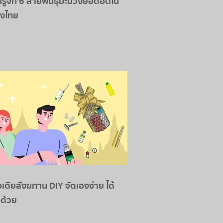
รู้จัก 6 สายพันธุ์มะม่วงยอดฮิตใน
องไทย
อเดียสังฆทาน DIY จัดเองง่าย ได้
ด้วย