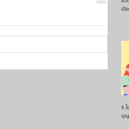
ชวน
เมื
5 ไ
บุญ