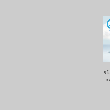
5 โ
แล