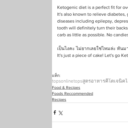
Ketogenic diet is a perfect fit for 
It's also known to relieve diabetes,
diseases including epilepsy, depres
tooth will definitely turn their bac
carb as little as possible. No candi
เป็นไงคะ ไม่ยากเลยใช่ไหมล่ะ หัน
It's just a piece of cake! Let's go Ke
แท็ก:
topsonline
tops
สูตรอาหาร
คีโตเจนิค
ไ
Food & Recipes
Foods Reccommended
Recipes