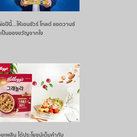
่อปีนี้...ให้เอนชัวร์ โกลด์ แอดวานซ์
 เป็นของขวัญจากใจ
อยเพลิน ได้ประโยชน์เต็มคำกับ