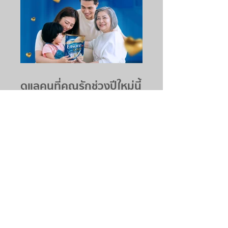
ดูแลคนที่คุณรักช่วงปีใหม่นี้
ด้วย เอนชัวร์ โกลด์
แอดวานซ์ โปร