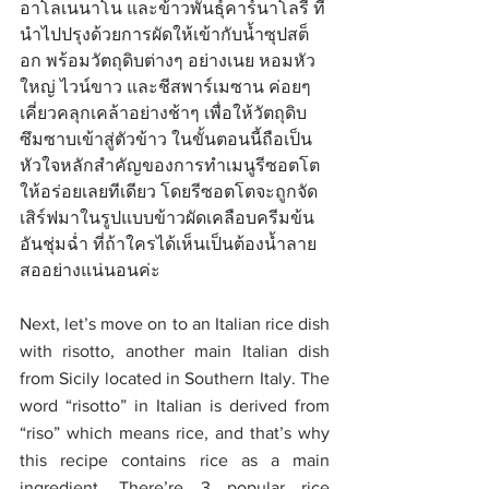
อาโลเนนาโน และข้าวพันธุ์คาร์นาโลรี ที่
นำไปปรุงด้วยการผัดให้เข้ากับน้ำซุปสต็
อก พร้อมวัตถุดิบต่างๆ อย่างเนย หอมหัว
ใหญ่ ไวน์ขาว และชีสพาร์เมซาน ค่อยๆ 
เคี่ยวคลุกเคล้าอย่างช้าๆ เพื่อให้วัตถุดิบ
ซึมซาบเข้าสู่ตัวข้าว ในขั้นตอนนี้ถือเป็น
หัวใจหลักสำคัญของการทำเมนูรีซอตโต
ให้อร่อยเลยทีเดียว โดยรีซอตโตจะถูกจัด
เสิร์ฟมาในรูปแบบข้าวผัดเคลือบครีมข้น
อันชุ่มฉ่ำ ที่ถ้าใครได้เห็นเป็นต้องน้ำลาย
สออย่างแน่นอนค่ะ
Next, let’s move on to an Italian rice dish 
with risotto, another main Italian dish 
from Sicily located in Southern Italy. The 
word “risotto” in Italian is derived from 
“riso” which means rice, and that’s why 
this recipe contains rice as a main 
ingredient. There’re 3 popular rice 