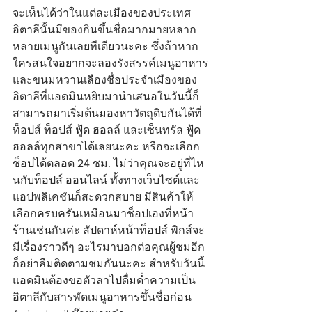
จะเห็นได้ว่าในแต่ละเมืองของประเทศ
อิตาลีนั้นมีของกินขึ้นชื่อมากมายหลาก
หลายเมนูกันเลยทีเดียวนะคะ ซึ่งถ้าหาก
ใครสนใจอยากจะลองรังสรรค์เมนูอาหาร
และขนมหวานเลืองชื่อประจำเมืองของ
อิตาลีที่แอดมินหยิบมานำเสนอในวันนี้ก็
สามารถมาเริ่มต้นมองหาวัตถุดิบกันได้ที่
ท็อปส์ ท็อปส์ ฟู้ด ฮอลล์ และเซ็นทรัล ฟู้ด 
ฮอลล์ทุกสาขาได้เลยนะคะ หรือจะเลือก
ช็อปได้ตลอด 24 ชม. ไม่ว่าคุณจะอยู่ที่ไห
นกับท็อปส์ ออนไลน์ ทั้งทางเว็บไซต์และ
แอปพลิเคชันก็สะดวกสบาย มีสินค้าให้
เลือกครบครันเหมือนมาช็อปเองที่หน้า
ร้านเช่นกันค่ะ สัปดาห์หน้าท็อปส์ พิกส์จะ
มีเรื่องราวดีๆ อะไรมาบอกต่อคุณผู้ชมอีก
ก็อย่าลืมติดตามชมกันนะคะ สำหรับวันนี้
แอดมินต้องขอตัวลาไปดื่มด่ำความเป็น
อิตาลีกับสารพัดเมนูอาหารขึ้นชื่อก่อน 