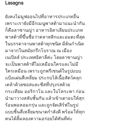
Lasagna
ยังคงไม่มูฟออนไปที่อาหารประเภทอื่น 
เพราะเรายังมีอีกเมนูพาสต้ามาแนะนำกัน
ก็คือลาซานญ่า อาหารอิตาเลียนประเภท
พาสต้าที่ขึ้นชื่อว่าคลาสสิกและอมตะที่สุด
ในบรรดาจานพาสต้าทุกชนิด มีต้นกำเนิด
มาจากในสมัยกรีกโบราณ ณ เมือง
เนเปิลส์ ประเทศอิตาลีค่ะ โดยลาซานญ่า
จะเป็นพาสต้าที่ไม่เหมือนใครและไม่มี
ใครเหมือน เพราะถูกพรีเซนต์ในรูปแบบ
แป้งแผ่นสี่เหลี่ยม ประกบไส้เนื้อสัตว์คลุก
เคล้าด้วยซอสและชีสที่ปรุงรสด้วย
กระเทียม ออริกาโน และใบโหระพา ก่อน
นำมาวางสลับชั้นกัน แล้วเข้าเตาอบให้สุก
ร้อนพอหอมกรุ่น และถูกจัดเสิร์ฟในรูป
แบบชิ้นสี่เหลี่ยมขนาดกำลังดี พร้อมให้ทุก
คนได้ลิ้มลองความอร่อยได้ทันทีค่ะ