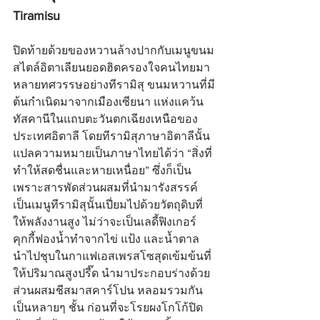
Tiramisu
ปิดท้ายด้วยของหวานล้างปากกับเมนูขนม
สไตล์อิตาเลียนยอดฮิตครองใจคนไทยมา
หลายทศวรรษอย่างทีรามิสุ ขนมหวานที่มี
ต้นกำเนิดมาจากเมืองเซียนา แห่งแคว้น
ทัสคานีในแถบตะวันตกเฉียงเหนือของ
ประเทศอิตาลี โดยทีรามิสุภาษาอิตาลีนั้น
แปลความหมายเป็นภาษาไทยได้ว่า “สิ่งที่
ทำให้สดชื่นและหายเหนื่อย” ซึ่งก็เป็น
เพราะสารพัดส่วนผสมที่นำมารังสรรค์
เป็นเมนูทีรามิสุนั้นเปี่ยมไปด้วยวัตถุดิบที่
ให้พลังงานสูง ไม่ว่าจะเป็นเลดี้ฟิงเกอร์ 
คุกกี้ฟองน้ำทำจากไข่ แป้ง และน้ำตาล 
นำไปชุบในกาแฟเอสเพรสโซสุดเข้มข้นที่
ให้ปริมาณสูงปรี๊ด นำมาประกอบร่างด้วย
ส่วนผสมชีสมาสคาร์โปน หลอมรวมกัน
เป็นหลายๆ ชั้น ก่อนที่จะโรยผงโกโก้ปิด