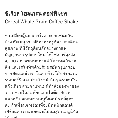
ซีเรียล โฮลเกรน คอฟฟี่ เชค
Cereal Whole Grain Coffee Shake
ขอเปลี่ยนมู้ดมาเอาใจสายกาแฟนมกัน
บ้าง กับเมนูกาแฟที่อร่อยอยู่ท้อง และดีต่อ
สุขภาพ ที่มีวัตถุดิบหลักอย่างกาแฟ
ธัญญาหารรูปแบบใหม่ ให้ไฟเบอร์สูงถึง 
4,300 มก. จากเนสกาแฟ โพรเทค โพรส
ลิม และเสริมทัพด้วยสัมผัสอันกรุบกรอบ
จากฟิตเนสส์ กราโนล่า ข้าวโอ๊ตพร้อมแค
รนเบอร์รี มอบประโยชน์เน้นๆ ครบจบใน
แก้วเดียว สายกาแฟนมที่กำลังมองหาของ
ว่างที่ช่วยให้อิ่มท้องแบบไม่ต้องกังวล
แคลอรี บอกเลยว่าเมนูนี้ตอบโจทย์สุดๆ 
ค่ะ ถ้าเพื่อนๆ พร้อมที่จะมีหุ่นฟิตแอนด์
เฟิร์มแล้ว ตามแอดมินไปชมสูตรเมนูนี้กัน
ได้เลย!