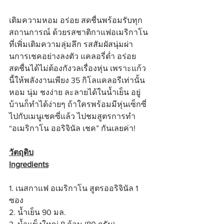
เติมความหอม อร่อย สดชื่นพร้อมรับทุก
สถานการณ์ ด้วยรสชาติกาแฟอเมริกาโน 
ที่เพิ่มเติมความลุ่มลึก รสสัมผัสนุ่มผ่า
นการเชคอย่างลงตัว แคลอรี่ต่ำ อร่อย
สดชื่นได้ไม่ต้องกังวลเรื่องหุ่น เพราะแก้ว
นี้ให้พลังงานเพียง 35 กิโลแคลอรีเท่านั้น 
หอม นุ่ม ชงง่าย ละลายได้ในน้ำเย็น อยู่
บ้านก็ทำได้ง่ายๆ ถ้าใครพร้อมมีหุ่นเซ็กซี่
ไปกับเมนูเชคซี่แล้ว ไปชมสูตรการทำ 
“อเมริกาโน ออริจินัล เชค” กันเลยค่า!
วัตถุดิบ
Ingredients
1. เนสกาแฟ อเมริกาโน สูตรออริจินัล 1 
ซอง
2. น้ำเย็น 90 มล.