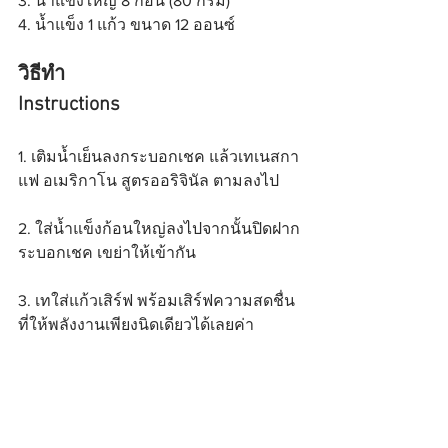
3. น้ำแข็งใหญ่ 8 ก้อน (80 กรัม)
4. น้ำแข็ง 1 แก้ว ขนาด 12 ออนซ์
วิธีทำ
Instructions
1. เติมน้ำเย็นลงกระบอกเชค แล้วเทเนสกา
แฟ อเมริกาโน สูตรออริจินัล ตามลงไป
2. ใส่น้ำแข็งก้อนใหญ่ลงไปจากนั้นปิดฝาก
ระบอกเชค เขย่าให้เข้ากัน
3. เทใส่แก้วเสิร์ฟ พร้อมเสิร์ฟความสดชื่น
ที่ให้พลังงานเพียงนิดเดียวได้เลยค่า