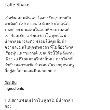
Latte Shake
เข้มข้น หอมมัน เอาใจสายรักสุขภาพกับ
ลาเต้แก้วโปรด อุดมไปด้วยประโยชน์ต่อ
ร่างกายจากนมสดในแบบที่ชอบ เบลนด์
เข้ากับเนสกาแฟ อเมริกาโน สูตรไม่มี
น้ำตาลอย่างลงตัว พร้อมให้คุณดื่มด่ำ
ความละมุนในทุกช่วงเวลา ที่ไม่ต้องกังวล
เรื่องหุ่น เพราะลาเต้ เชคแก้วนี้ให้พลังงาน
เพียง 70 กิโลแคลอรีเท่านั้นค่ะ หากใครที่
กำลังรอความเข้มข้นหอมมันจากสูตรเมนู
นี้อยู่ล่ะก็ตามแอดมินมาเลยค่า!
วัตถุดิบ
Ingredients
1. เนสกาแฟ อเมริกาโน สูตรไม่มีน้ำตาล 1 
ซอง