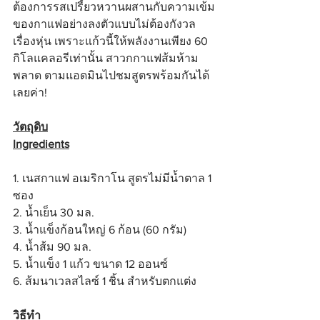
ต้องการรสเปรี้ยวหวานผสานกับความเข้ม
ของกาแฟอย่างลงตัวแบบไม่ต้องกังวล
เรื่องหุ่น เพราะแก้วนี้ให้พลังงานเพียง 60 
กิโลแคลอรีเท่านั้น สาวกกาแฟส้มห้าม
พลาด ตามแอดมินไปชมสูตรพร้อมกันได้
เลยค่า!
วัตถุดิบ
Ingredients
1. เนสกาแฟ อเมริกาโน สูตรไม่มีน้ำตาล 1 
ซอง
2. น้ำเย็น 30 มล.
3. น้ำแข็งก้อนใหญ่ 6 ก้อน (60 กรัม)
4. น้ำส้ม 90 มล.
5. น้ำแข็ง 1 แก้ว ขนาด 12 ออนซ์
6. ส้มนาเวลสไลซ์ 1 ชิ้น สำหรับตกแต่ง
วิธีทำ