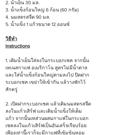
2. น้ำเย็น 30 มล.
3. น้ำแข็งก้อนใหญ่ 6 ก้อน (60 กรัม)
4. นมสดรสจืด 90 มล.
5. น้ำแข็ง 1 แก้วขนาด 12 ออนซ์
วิธีทำ
Instructions
1. เติมน้ำเย็นใส่ลงในกระบอกเชค จากนั้น
เทเนสกาแฟ อเมริกาโน สูตรไม่มีน้ำตาล 
และใส่น้ำแข็งก้อนใหญ่ตามลงไป ปิดฝาก
ระบอกเชค เขย่าให้เข้ากัน แล้วางพักไว้
สักครู่
2. เปิดฝากระบอกเชค แล้วเติมนมสดรสจืด
ลงในแก้วเสิร์ฟ และเติมน้ำแข็งให้เต็ม
แก้ว จากนั้นเทส่วนผสมกาแฟในกระบอก
เชคลงในแก้วเสิร์ฟเป็นอันเสร็จเรียบร้อย 
เพียงเท่านี้เราก็จะมีกาแฟที่เข้มข้นหอม