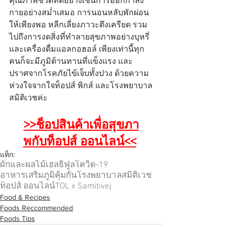
คุณภาพชีวิตที่ดีอย่างเช่นการออกกำลัง
กายอย่างสม่ำเสมอ การนอนหลับพักผ่อน
ให้เพียงพอ หลีกเลี่ยงภาวะตึงเครียด รวม
ไปถึงการงดสิ่งที่ทำลายสุขภาพอย่างบุหรี่
และเครื่องดื่มแอลกอฮอล์ เพียงเท่านี้ทุก
คนก็จะมีภูมิต้านทานที่แข็งแรง และ
ปราศจากโรคภัยไข้เจ็บทั้งปวง ด้วยความ
ห่วงใจจากใจท็อปส์ พิกส์ และโรงพยาบาล
สมิติเวชค่ะ
>>ช็อปสินค้าเพื่อสุขภา
พกับท็อปส์ ออนไลน์<<
แท็ก:
ผักและผลไม้
เฮลธิฟูล
โควิด-19
อาหารเสริมภูมิคุ้มกัน
โรงพยาบาลสมิติเวช
ท็อปส์ ออนไลน์
TOL x Samitivej
Food & Recipes
Foods Reccommended
Foods Tips