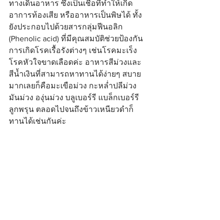
ทางเดินอาหาร ซึ่งเป็นเชื้อที่ทำให้เกิด
อาการท้องเสีย หรืออาหารเป็นพิษได้ ทั้ง
ยังประกอบไปด้วยสารกลุ่มฟีนอลิก 
(Phenolic acid) ที่มีคุณสมบัติช่วยป้องกัน
การเกิดโรคเรื้อรังต่างๆ เช่นโรคมะเร็ง 
โรคหัวใจขาดเลือดค่ะ อาหารสีม่วงและ
สีน้ำเงินที่สามารถหาทานได้ง่ายๆ สบาย
มากเลยก็คือมะเขือม่วง กะหล่ำปลีม่วง 
มันม่วง องุ่นม่วง บลูเบอร์รี แบล็กเบอร์รี 
ลูกพรุน ตลอดไปจนถึงข้าวเหนียวดำก็
ทานได้เช่นกันค่ะ