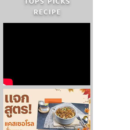
TOPS PICKS
RECIPE