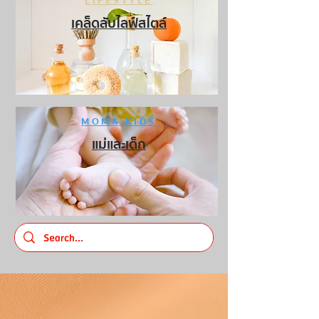
LIFESTYLE
เคล็ดลับไลฟ์สไตล์
MOM& KIDS
แม่และเด็ก