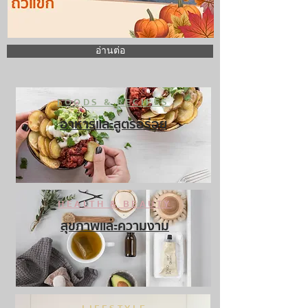
อ่านต่อ
FOODS & RECIPES
อาหารและสูตรอร่อย
HEALTH & BEAUTY
สุขภาพและความงาม