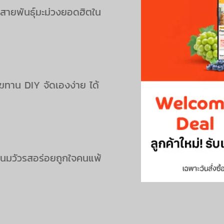
6 สายพันธุ์มะม่วงยอดฮิตใน
งฆทาน DIY จัดเองง่าย ได้
ไร้นมวัวรสอร่อยถูกใจคนแพ้