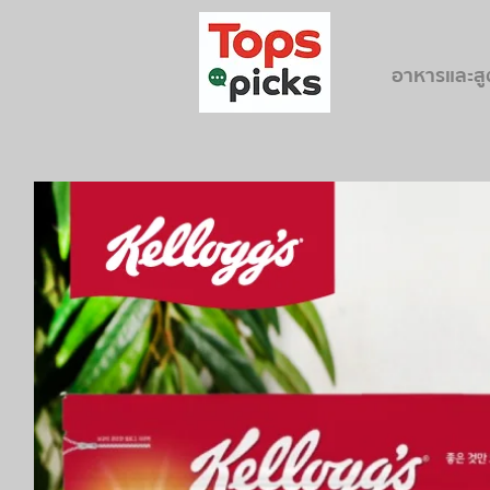
อาหารและส