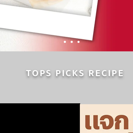
TOPS PICKS RECIPE