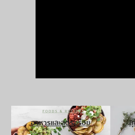
FOODS & RECIPES
อาหารและสูตรอร่อย
ส