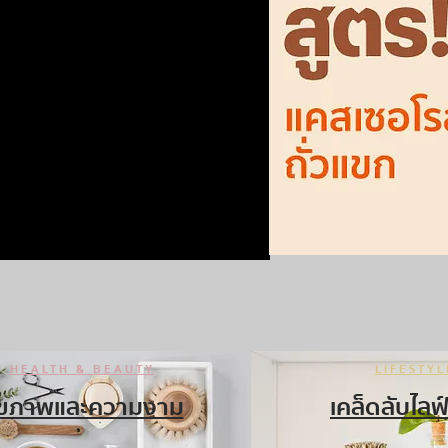
HEALTH & BEAUTY
LIFESTYL
ุขภาพและความงาม
เคล็ดลับไลฟ