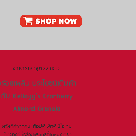
ก
อาหารและสูตรอาหาร
อร่อยเพลิน ประโยชน์เต็มคำ
กับ Kellogg’s Cranberry
Almond Granola
สวัสดีค่าทุกคน! ท็อปส์ พิกส์ มีไอเทม
เด็ดของดีที่อร่อยและเฮลตี้ในหนึ่งเดียว