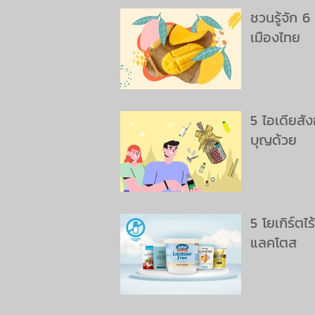
ชวนรู้จัก 
เมืองไทย
5 ไอเดียสั
บุญด้วย
5 โยเกิร์ต
แลคโตส