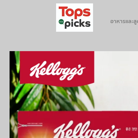
อาหารและส