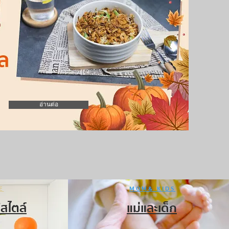
อ่านต่อ
E
MOM& KIDS
์สไตล์
แม่และเด็ก