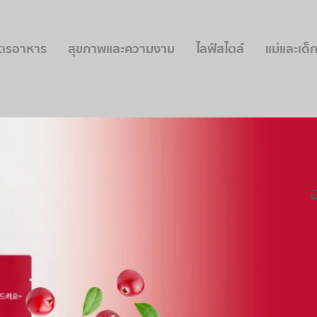
ูตรอาหาร
สุขภาพและความงาม
ไลฟ์สไตล์
แม่และเด็