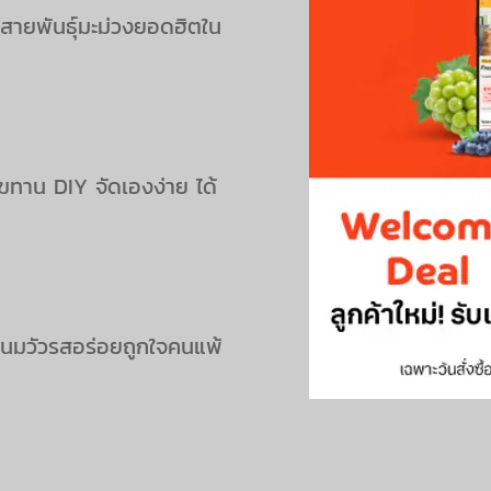
6 สายพันธุ์มะม่วงยอดฮิตใน
งฆทาน DIY จัดเองง่าย ได้
ไร้นมวัวรสอร่อยถูกใจคนแพ้