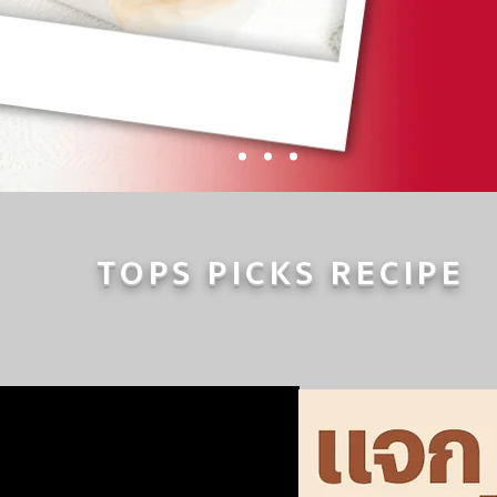
TOPS PICKS RECIPE