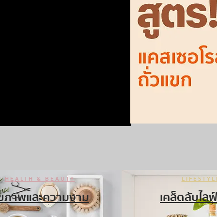
HEALTH & BEAUTY
LIFESTYL
ุขภาพและความงาม
เคล็ดลับไลฟ