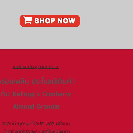
ก
อาหารและสูตรอาหาร
อร่อยเพลิน ประโยชน์เต็มคำ
กับ Kellogg’s Cranberry
Almond Granola
สวัสดีค่าทุกคน! ท็อปส์ พิกส์ มีไอเทม
เด็ดของดีที่อร่อยและเฮลตี้ในหนึ่งเดียว