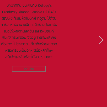
มาฝากกันเช่นเคยกับ Kellogg’s
Cranberry Almond Granola กราโนล่า
ธัญพืชเต็มเมล็ดไม่ขัดสี ที่อุดมไปด้วย
สารอาหารนานาชนิด ผนึกรวมกับแครน
เบอร์รีรสหวานสดชื่น และอัลมอนด์
สัมผัสกรุบกรอบ ซึ่งอยู่ด้วยกันแล้วลง
ตัวสุดๆ ไม่ว่าจะทานเดี่ยวก็อร่อยสะดวก
หรือเตรียมเป็นอาหารมื้อหลักก็เพ
อร์เฟคและอิ่มท้องได้ง่ายๆ เลยค่ะ
อ่านต่อ