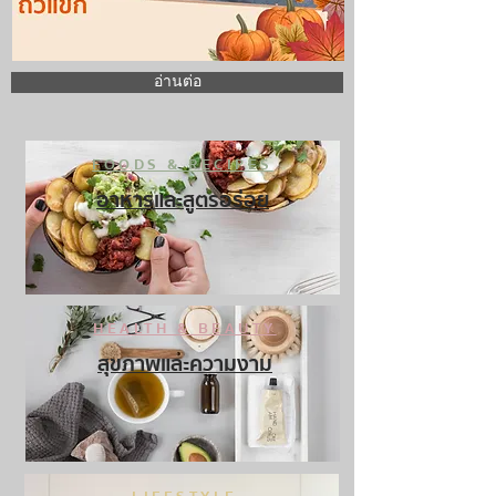
อ่านต่อ
FOODS & RECIPES
อาหารและสูตรอร่อย
HEALTH & BEAUTY
สุขภาพและความงาม