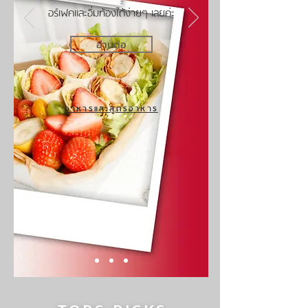
อร์เฟคและอิ่มท้องได้ง่ายๆ เลยค่ะ
อ่านต่อ
อาหารและสูตรอาหาร