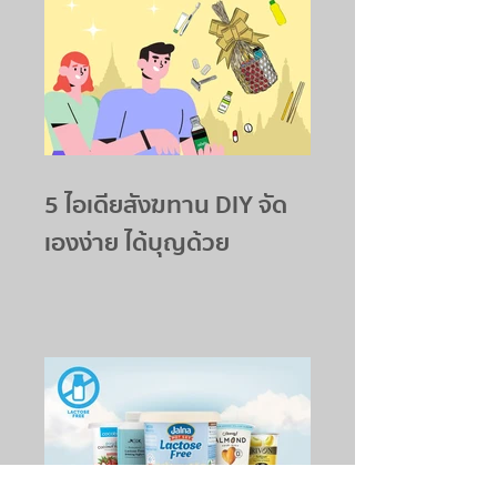
5 ไอเดียสังฆทาน DIY จัด
เองง่าย ได้บุญด้วย