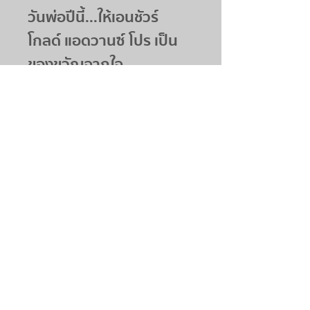
วันพ่อปีนี้...ให้เอนชัวร์
โกลด์ แอดวานซ์ โปร เป็น
ของขวัญจากใจ
อร่อยเพลิน ได้ประโยชน์เต็ม
คำกับ Kellogg’s
Cranberry Almond