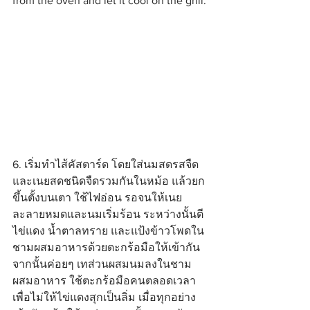
from the oven and let it cool on the grill.
6. เริ่มทำไส้คัสตาร์ด โดยใส่นมสดรสจืด
และเนยสดชนิดจืดรวมกันในหม้อ แล้วยก
ขึ้นตั้งบนเตา ใช้ไฟอ่อน รอจนให้เนย
ละลายหมดและนมเริ่มร้อน ระหว่างนั้นตี
ไข่แดง น้ำตาลทราย และแป้งข้าวโพดใน
ชามผสมอาหารด้วยตะกร้อมือให้เข้ากัน 
จากนั้นค่อยๆ เทส่วนผสมนมลงในชาม
ผสมอาหาร ใช้ตะกร้อมือคนตลอดเวลา
เพื่อไม่ให้ไข่แดงสุกเป็นลิ่ม เมื่อทุกอย่าง