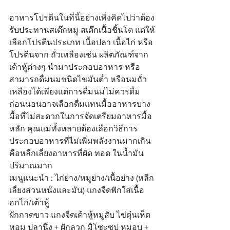
อาหารโปรตีนในที่นี้อย่างเพิ่งคิดไปว่าต้อง
รับประทานสเต๊กหมู สเต๊กเนื้อชิ้นโต แต่ให้
เลือกโปรตีนประเภท เนื้อปลา เนื้อไก่ หรือ
โปรตีนจาก ถั่วเหลืองเช่น ผลิตภัณฑ์จาก
เต้าหู้ต่างๆ นำมาประกอบอาหาร หรือ
สามารถดื่มนมชนิดไขมันต่ำ หรือนมถั่ว
เหลืองได้เพียงแต่การดื่มนมไม่ควรดื่ม
ก่อนนอนอาจเลือกดื่มแทนมื้ออาหารบาง
มื้อที่ไม่สะดวกในการจัดเตรียมอาหารมื้อ
หลัก คุณแม่ทั้งหลายต้องเลือกวิธีการ
ประกอบอาหารที่ไม่เพิ่มพลังงานมากเกิน
คือหลีกเลี่ยงอาหารที่ผัด ทอด ในน้ำมัน
ปริมาณมาก
เมนูแนะนำ : ไก่ย่าง/หมูย่าง/เนื้อย่าง (หลีก
เลี่ยงส่วนหนังและมัน) แกงจืดฟักใส่เนื้อ
อกไก่/เต้าหู้
ผักกาดขาว แกงจืดเต้าหู้หมูสับ ไข่ตุ๋นเห็ด
หอม ปลานึ่ง + ผักลวก มิโซะซุป หมูอบ + 