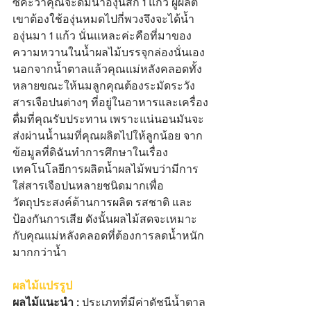
ซิคะว่าคุณจะดื่มน้ำองุ่นสัก 1 แก้ว ผู้ผลิต
เขาต้องใช้องุ่นหมดไปกี่พวงจึงจะได้น้ำ
องุ่นมา 1 แก้ว นั่นแหละค่ะคือที่มาของ
ความหวานในน้ำผลไม้บรรจุกล่องนั่นเอง 
นอกจากน้ำตาลแล้วคุณแม่หลังคลอดทั้ง
หลายขณะให้นมลูกคุณต้องระมัดระวัง
สารเจือปนต่างๆ ที่อยู่ในอาหารและเครื่อง
ดื่มที่คุณรับประทาน เพราะแน่นอนมันจะ
ส่งผ่านน้ำนมที่คุณผลิตไปให้ลูกน้อย จาก
ข้อมูลที่ดิฉันทำการศึกษาในเรื่อง
เทคโนโลยีการผลิตน้ำผลไม้พบว่ามีการ
ใส่สารเจือปนหลายชนิดมากเพื่อ
วัตถุประสงค์ด้านการผลิต รสชาติ และ
ป้องกันการเสีย ดังนั้นผลไม้สดจะเหมาะ
กับคุณแม่หลังคลอดที่ต้องการลดน้ำหนัก
มากกว่าน้ำ
ผลไม้แปรรูป
ผลไม้แนะนำ : 
ประเภทที่มีค่าดัชนีน้ำตาล 