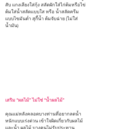
สับ แกงเลียงใส่กุ้ง สลัดผักใส่ไก่ต้มหรือไข่
ต้มใส่น้ำสลัดแบบใส หรือ น้ำสลัดครีม
แบบไขมันต่ำ สุกี้น้ำ ต้มจับฉ่าย (ไม่ใส่
น้ำมัน)
เสริม “ผลไม้” ไม่ใช่ “น้ำผลไม้”
คุณแม่หลังคลอดบางท่านที่อยากลดน้ำ
หนักแบบเร่งด่วน เข้าใจผิดเกี่ยวกับผลไม้
และน้ำ ผลไม้ บางคนไม่รับประทาน