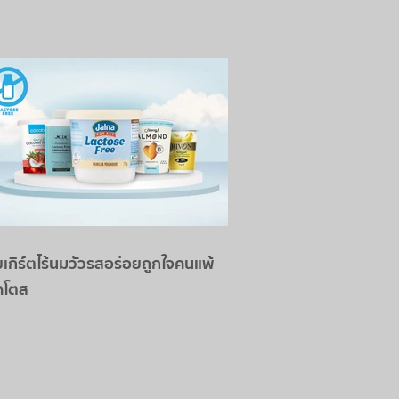
ยเกิร์ตไร้นมวัวรสอร่อยถูกใจคนแพ้
คโตส