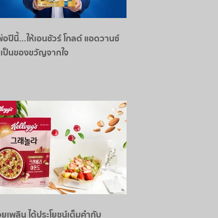
่อปีนี้...ให้เอนชัวร์ โกลด์ แอดวานซ์
 เป็นของขวัญจากใจ
อยเพลิน ได้ประโยชน์เต็มคำกับ