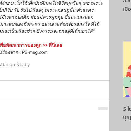
ชวน
้ง่าย มาใส่ให้เด็กบันทึกลงในชีวิตทุกวันๆ เลย เพราะ
เมื
ด็กก็รับ รับ รับไปเรื่อยๆ เพราะตอนดูนั้น ตัวละคร
ม่มีเวลาหยุดคิด พ่อแม่ควรพูดคุย ชี้แนะและแลก
เหมาะสมของตัวละคร อย่าเอาแต่จดจ่อรอสะใจ ที่ได้
องเป็นเรื่องขำๆ ซึ่งกรรมจะตกอยู่ที่เด็กเอาได้”
เพื่อพัฒนาการของลูก >> ที่นี่เลย
รื่องจาก : PB-mag.com
หม่
mom&baby
5 ไ
บุญ