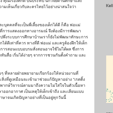
คุณเรืองศักดิ์ ปิ่นประทีป นักวิจัยด้านศึกษาและ
Kel
ามเห็นเกี่ยวกับละครไทยไว้อย่างน่าสนใจว่า
ะบุคคลที่จะเป็นพี่เลี้ยงของเด็กได้ดี ก็คือ พ่อแม่ 
น้นที่การแสดงออกทางอารมณ์ จึงต้องมีการพัฒนา
ังไปพึ่งระบบการศึกษาบ้านเราก็ยังไม่พัฒนาทักษะการ
กได้ดีเท่าที่ควร ทางที่ดี พ่อแม่ และครูต้องฝึกให้เด็ก
้ง การสอนแบบอบรมสั่งสอนอาจใช้ไม่ได้ผล ซึ่งการ
ท่าทันสื่อ เริ่มได้ง่ายๆ จากการชวนกันตั้งคำถาม และ
เดิมๆ ที่หลายฝ่ายพยายามเรียกร้องให้หน่วยงานที่
สิ่งที่ดูเหมือนจะเข้ามาช่วยแก้ปัญหาอย่าง “เรตติ้ง
วิพากษ์วิจารณ์ตามมาถึงความไม่ใส่ใจในตัวเนื้อหา 
อกอากาศ เป็นเหตุให้เด็กเข้าถึง และเลียนแบบ
นเกิดปัญหาอย่างที่เป็นอยู่ทุกวันนี้