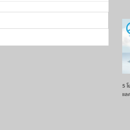
5 โ
แล