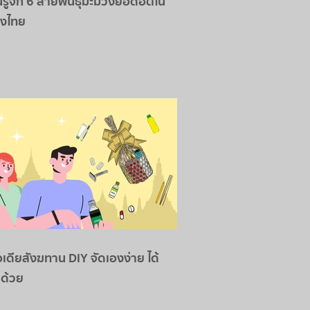
รู้จัก 6 สายพันธุ์มะม่วงยอดฮิตใน
องไทย
อเดียสังฆทาน DIY จัดเองง่าย ได้
ด้วย