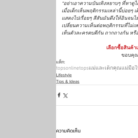
“อย่าเอาความบันเทิงหยาบๆ ที่หาดูได
เมื่อเด็กเห็นพฤติกรรมเหล่านี้บ่อยๆ เ
แสดงไปเรื่อยๆ สีสันมันดึงให้อินจนไ
เปลี่ยนความเห็นต่อพฤติกรรมที่ไม่
เห็นตัวละครตบตีกัน ถากถางกัน หรือม
เลือกซื้อสินค้า
ขอบคุณเ
แท็ก:
topsonline
tops
แม่และเด็ก
คุณแม่มือใ
Lifestyle
Tips & Ideas
ความคิดเห็น