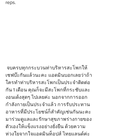
reps.
 จบครบทุกกระบวนท่าบริหารสะโพกให้
เชฟบ๊ะกันแล้วนะคะ แอดมินบอกเลยว่าถ้า
ใครทำท่าบริหารสะโพกเป็นประจำติดต่อ
กัน 1 เดือน คุณก็จะมีสะโพกที่กระชับและ
งอนเด้งสุดๆ ไปเลยค่ะ นอกจากการออก
กำลังกายเป็นประจำแล้ว การรับประทาน
อาหารที่มีประโยชน์ก็สำคัญเช่นกันนะคะ 
มาร่วมดูแลและรักษาสุขภาพร่างกายของ
ตัวเองให้แข็งแรงอย่างยั่งยืน ด้วยความ
ห่วงใยจากใจแอดมินท็อปส์ ไทยแลนด์ค่ะ