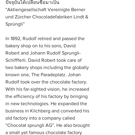
ปัจจุบันได้เปลี่ยนชื่อมาเป็น 
“Aktiengesellschaft Vereinigte Berner 
und Zürcher Chocoladefabriken Lindt & 
Sprüngli”
In 1892, Rudolf retired and passed the 
bakery shop on to his sons, David 
Robert and Johann Rudolf Sprungli-
Schiffferli. David Robert took care of 
two bakery shops including the globally 
known one, The Paradeplatz. Johan 
Rudolf took over the chocolate factory. 
With his far-sighted vision, he increased 
the efficiency of his factory by bringing 
in new technologies. He expanded the 
business in Kilchberg and converted his 
old factory into a company called 
“Chocolat sprungli AG”. He also brought 
a small yet famous chocolate factory 