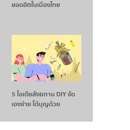
ยอดฮิตในเมืองไทย
5 ไอเดียสังฆทาน DIY จัด
เองง่าย ได้บุญด้วย