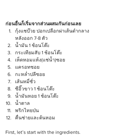
ก่อนอื่นก็เริ่มจากส่วนผสมกันก่อนเลย
กุ้งแชบ๊วย ปอกเปลือกผ่าเส้นดำกลาง
หลังออก 7-8 ตัว  
น้ำมัน 1 ช้อนโต๊ะ  
กระเทียมสับ 1 ช้อนโต๊ะ  
เห็ดหอมแห้ง(แช่น้ำ)ซอย  
แครอทซอย  
กะหล่ำปลีซอย  
เส้นหมี่ซั่ว  
ซีอิ๊วขาว 1 ช้อนโต๊ะ  
น้ำมันหอย 1 ช้อนโต๊ะ  
น้ำตาล  
พริกไทยป่น  
คื่นช่ายและต้นหอม 
First, let’s start with the ingredients. 