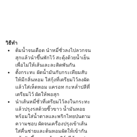
วิธีทำ
ต้มน้ำจนเดือด นำหมี่ซั่วลงไปลวกจน
สุกแล้วนำขึ้นพักไว้ สะดุ้งด้วยน้ำเย็น 
เพื่อไม่ให้เส้นเละละติดพันกัน  
ตั้งกระทะ ผัดน้ำมันกับกระเทียมสับ
ให้มีกลิ่นหอม ใส่กุ้งที่เตรียมไว้ลงผัด 
แล้วใส่เห็ดหอม แครอท กะหล่ำปลีที่
เตรียมไว้ ผัดให้พอสุก  
นำเส้นหมี่ซั่วที่เตรียมไว้ลงในกระทะ 
แล้วปรุงรสด้วยซิ๊วขาว น้ำมันหอย 
พร้อมใส่น้ำตาลและพริกไทยป่นตาม
ความชอบ ผัดจนเครื่องปรุงเข้าเส้น 
ใส่คื่นช่ายและต้นหอมผัดให้เข้ากัน 