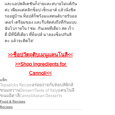
และแอปพลิเคชันก็ง่ายและสบายไม่แพ้กัน
ค่ะ เพียงแค่คลิกช็อป เช็กเอาต์ แล้วนั่งชิล
รออยู่บ้าน ท็อปส์ก็พร้อมแสตนด์บายรับออ
เดอร์ เตรียมของ และรีบจัดส่งถึงที่กันแบบ
ฉับไวภายใน 1 ชม. กันเลยทีเดียว สด เร็ว 
ดี มีที่นี่ที่เดียว ที่ท็อปส์ มาลองช็อปกันสิ
คะ แล้วจะติดใจ!
>>ช็อปวัตถุดิบเมนูแคนโนลี<<
>>Shop Ingredients for 
Cannoli<<
แท็ก:
Topspicks Recipe
อร่อยง่ายกับท็อปส์พิกส์
ขนมหวาน
Dessert
Taste of Italy
แคนโนลี
ขนมอิตาลี
Cannoli
Italian Desserts
Food & Recipes
Recipes