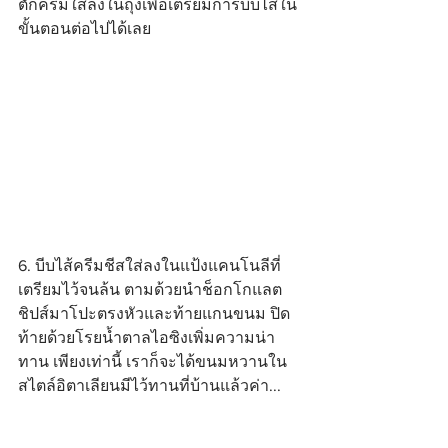
ตักครีมใส่ลงในถุงเพื่อเตรียมการบีบไส้ใน
ขั้นตอนต่อไปได้เลย
6. บีบไส้ครีมชีสใส่ลงในแป้งแคนโนลีที่
เตรียมไว้จนล้น ตามด้วยนำช็อกโกแลต 
ชิปส์มาโปะตรงหัวและท้ายแกนขนม ปิด
ท้ายด้วยโรยน้ำตาลไอซิงเพิ่มความน่า
ทาน เพียงเท่านี้ เราก็จะได้ขนมหวานใน
สไตล์อิตาเลียนมีไว้ทานที่บ้านแล้วค่า...