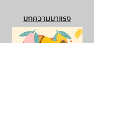
บทความมาแรง
ชวนรู้จัก 6 สายพันธุ์มะม่วง
ยอดฮิตในเมืองไทย