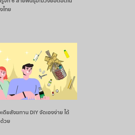
รู้จัก 6 สายพันธุ์มะม่วงยอดฮิตใน
องไทย
อเดียสังฆทาน DIY จัดเองง่าย ได้
ด้วย