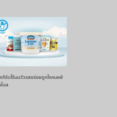
ยเกิร์ตไร้นมวัวรสอร่อยถูกใจคนแพ้
คโตส