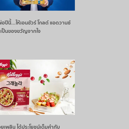
่อปีนี้...ให้เอนชัวร์ โกลด์ แอดวานซ์
 เป็นของขวัญจากใจ
อยเพลิน ได้ประโยชน์เต็มคำกับ