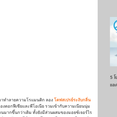
5 โ
แล
อกมาทำลายความโรแมนติก ลอง 
โดฟสเปรย์ระงับกลิ่น
ดอกฟีเซียและพีโอเนีย รวมเข้ากับความเนียนนุ่ม
านมากขึ้นกว่าเดิม ทั้งยังมีส่วนผสมของมอยซ์เจอร์ไร