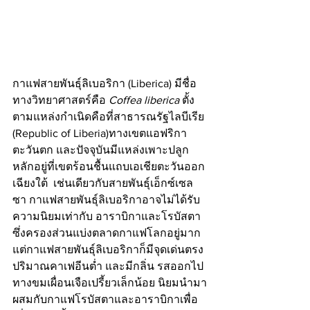
กาแฟสายพันธุ์ลิเบอริกา (Liberica) มีชื่อ
ทางวิทยาศาสตร์คือ 
Coffea liberica 
ตั้ง
ตามแหล่งกำเนิดคือที่สาธารณรัฐไลบีเรีย 
(Republic of Liberia)ทางเขตแอฟริกา
ตะวันตก และปัจจุบันมีแหล่งเพาะปลูก
หลักอยู่ที่เขตร้อนชื้นแถบเอเชียตะวันออก
เฉียงใต้  เช่นเดียวกับสายพันธุ์เอ็กซ์เซล
ซา กาแฟสายพันธุ์ลิเบอริกาอาจไม่ได้รับ
ความนิยมเท่ากับ อาราบิกาและโรบัสตา
ซึ่งครองส่วนแบ่งตลาดกาแฟโลกอยู่มาก 
แต่กาแฟสายพันธุ์ลิเบอริกาก็มีจุดเด่นตรง
ปริมาณคาเฟอีนต่ำ และมีกลิ่น รสออกไป
ทางขมเผื่อนเจือเปรี้ยวเล็กน้อย นิยมนำมา
ผสมกับกาแฟโรบัสตาและอาราบิกาเพื่อ