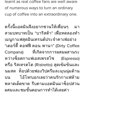
learnt as real coffee fans are well aware 
of numerous ways to turn an ordinary 
cup of coffee into an extraordinary one.
ครั้งนี้แอดมินจึงอยากชวนให้เพื่อนๆ มา
สวมบทบาทเป็น “บาริสต้า” เพื่อทดลองทำ
เมนูกาแฟสุดอินเทรนด์ประจำคาเฟ่อย่าง 
“เดอร์ตี้ คอฟฟี คอน พานา” (Dirty Coffee 
Compana) ที่เกิดจากการผสมผสานระ
หว่างช็อตกาแฟเอสเพรสโซ (Espresso) 
หรือ ริสเทรตโต (Ristretto) สุดเข้มข้นและ
นมสด ท็อปด้วยฟองวิปครีมละมุนนุ่มด้าน
บน โอ้โห!บอกเลยว่าคนรักกาแฟห้าม
พลาดเด็ดขาด รีบตามแอดมินมาช็อปส่วน
ผสมและชมขั้นตอนการทำได้เลยค่า 
Join us in playing a role of barista and 
craft “Dirty Coffee Con Pana,” a trendy 
beverage from a perfect blend of the 