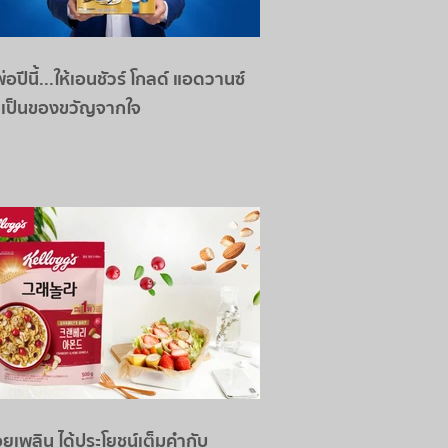
่อปีนี้...ให้เอนชัวร์ โกลด์ แอดวานซ์
 เป็นของขวัญจากใจ
อยเพลิน ได้ประโยชน์เต็มคำกับ