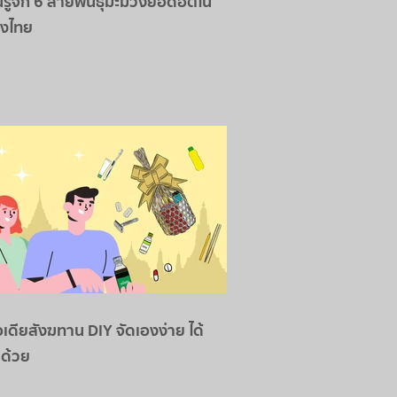
รู้จัก 6 สายพันธุ์มะม่วงยอดฮิตใน
องไทย
อเดียสังฆทาน DIY จัดเองง่าย ได้
ด้วย