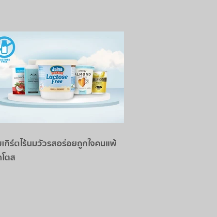
ยเกิร์ตไร้นมวัวรสอร่อยถูกใจคนแพ้
คโตส