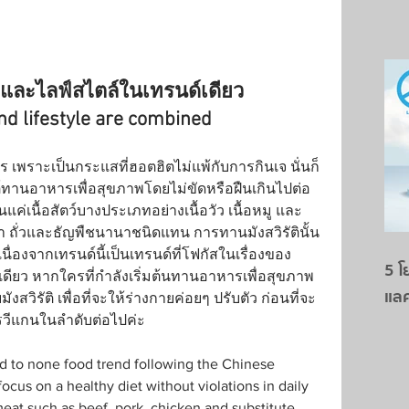
าพและไลฟ์สไตล์ในเทรนด์เดียว
nd lifestyle are combined
คร เพราะเป็นกระแสที่ฮอตฮิตไม่แพ้กับการกินเจ นั่นก็
ต์ทานอาหารเพื่อสุขภาพโดยไม่ขัดหรือฝืนเกินไปต่อ
แค่เนื้อสัตว์บางประเภทอย่างเนื้อวัว เนื้อหมู และ
ลา ถั่วและธัญพืชนานาชนิดแทน การทานมังสวิรัตินั้น
ื่องจากเทรนด์นี้เป็นเทรนด์ที่โฟกัสในเรื่องของ
5 โ
ดียว หากใครที่กำลังเริ่มต้นทานอาหารเพื่อสุขภาพ 
แล
รัติ เพื่อที่จะให้ร่างกายค่อยๆ ปรับตัว ก่อนที่จะ
วีแกนในลำดับต่อไปค่ะ
d to none food trend following the Chinese 
ocus on a healthy diet without violations in daily 
eat such as beef, pork, chicken and substitute 