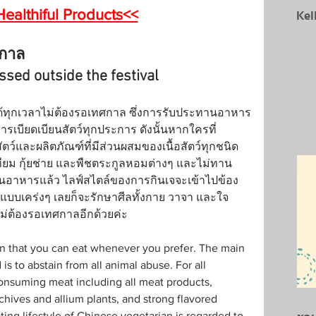
Kel
ealthiful Products<<
ศกาล
ssed outside the festival
จได้ทุกเวลาไม่ต้องรอเทศกาล ซึ่งการรับประทานอาหาร
ารเบียดเบียนสัตว์ทุกประการ ดังนั้นหากใครที่
สัตว์และผลิตภัณฑ์ที่มีส่วนผสมของเนื้อสัตว์ทุกชนิด 
ะเทียม กุ้ยช่าย และพืชตระกูลหอมต่างๆ และไม่ทาน
อาหารแล้ว ไลฟ์สไตล์ของการกินเจจะเข้าไปข้อง
กินเจแบบเคร่งๆ เลยก็จะรักษาศีลทั้งกาย วาจา และใจ 
บไม่ต้องรอเทศกาลอีกด้วยค่ะ
an that you can eat whenever you prefer. The main 
 is to abstain from all animal abuse. For all 
onsuming meat including all meat products, 
chives and allium plants, and strong flavored 
ating lifestyle of Chinese vegetarian is regarded to 