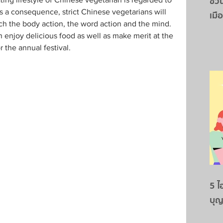
ชวน
s a consequence, strict Chinese vegetarians will 
เมื
tch the body action, the word action and the mind. 
n enjoy delicious food as well as make merit at the 
 the annual festival.
5 ไ
บุญ