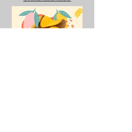
ชวนรู้จัก 6 สายพันธุ์มะม่วง
ยอดฮิตในเมืองไทย