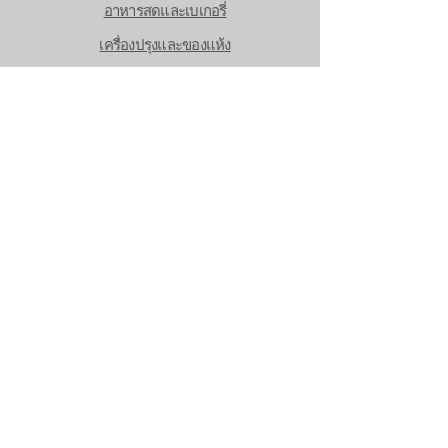
อาหารสดและเบเกอรี่
เครื่องปรุงและของแห้ง
สแน็คและของหวาน
เครื่องดื่มและผงชงดื่ม
สุขภาพและความงาม
แม่และเด็ก
ของใช้ในบ้านและสัตว์เลี้ยง
สังฆภัณฑ์และสินค้าเทศกาล