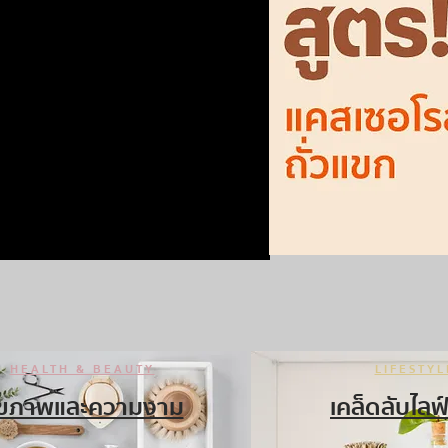
HEALTH & BEAUTY
LIFESTYL
ุขภาพและความงาม
เคล็ดลับไลฟ