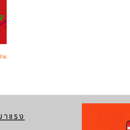
ง่าย
มาแรง