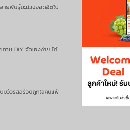
6 สายพันธุ์มะม่วงยอดฮิตใน
งฆทาน DIY จัดเองง่าย ได้
ไร้นมวัวรสอร่อยถูกใจคนแพ้