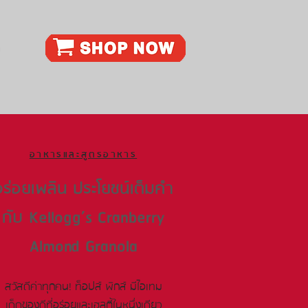
ก
อาหารและสูตรอาหาร
อร่อยเพลิน ประโยชน์เต็มคำ
กับ Kellogg’s Cranberry
Almond Granola
สวัสดีค่าทุกคน! ท็อปส์ พิกส์ มีไอเทม
เด็ดของดีที่อร่อยและเฮลตี้ในหนึ่งเดียว