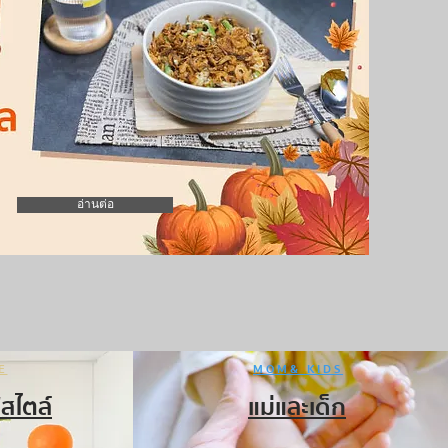
อ่านต่อ
E
MOM& KIDS
์สไตล์
แม่และเด็ก