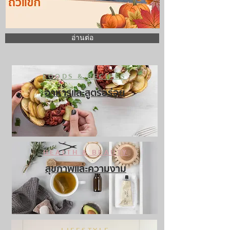
อ่านต่อ
FOODS & RECIPES
อาหารและสูตรอร่อย
HEALTH & BEAUTY
สุขภาพและความงาม