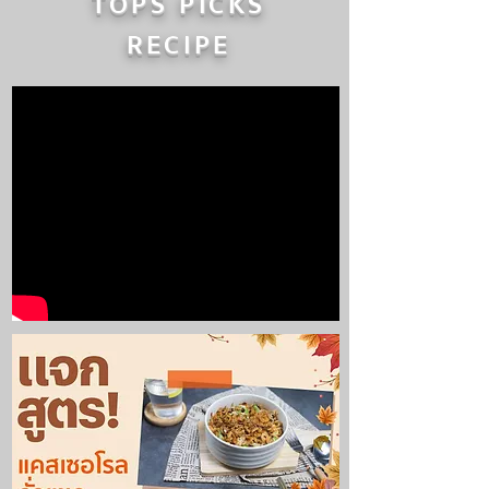
TOPS PICKS
RECIPE