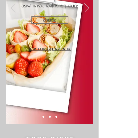
อร์เฟคและอิ่มท้องได้ง่ายๆ เลยค่ะ
อ่านต่อ
อาหารและสูตรอาหาร