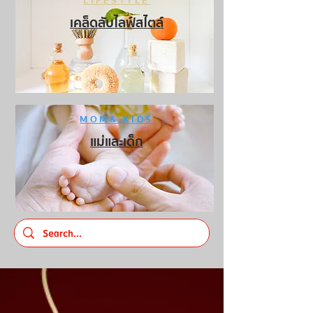
LIFESTYLE
เคล็ดลับไลฟ์สไตล์
MOM& KIDS
แม่และเด็ก