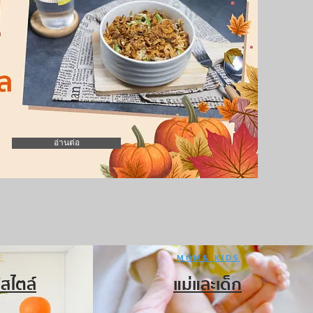
อ่านต่อ
E
MOM& KIDS
์สไตล์
แม่และเด็ก