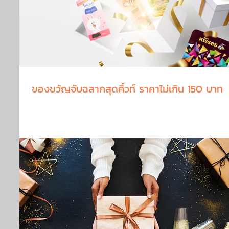
ของขวัญจับฉลากสุดคิ้วท์ ราคาไม่เกิน 150 บาท