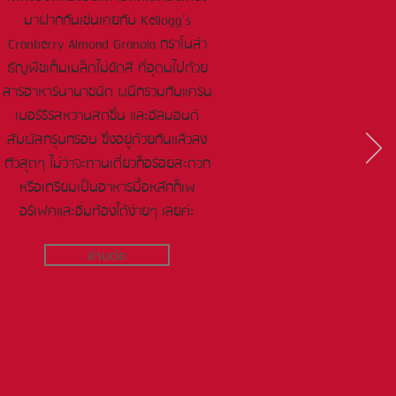
มาฝากกันเช่นเคยกับ Kellogg’s
Cranberry Almond Granola กราโนล่า
ธัญพืชเต็มเมล็ดไม่ขัดสี ที่อุดมไปด้วย
สารอาหารนานาชนิด ผนึกรวมกับแครน
เบอร์รีรสหวานสดชื่น และอัลมอนด์
สัมผัสกรุบกรอบ ซึ่งอยู่ด้วยกันแล้วลง
ตัวสุดๆ ไม่ว่าจะทานเดี่ยวก็อร่อยสะดวก
หรือเตรียมเป็นอาหารมื้อหลักก็เพ
อร์เฟคและอิ่มท้องได้ง่ายๆ เลยค่ะ
อ่านต่อ